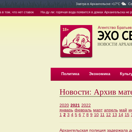
Завтра в
Архангельске +17°C
Се
 что нет ставок
На-ду-ли: горячая вода появится в домах Архангельска не раньше 
Агентство Братьев
18+
НОВОСТИ АРХАН
Политика
Экономика
Культ
Новости: Архив мат
2020
2021
2022
январь
февраль
март
апрель
май
и
1
2
3
4
5
6
7
8
9
10
11
12
13
14
15
Архангельская полиция задержала 