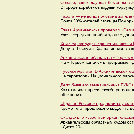
Северодвинск: лауреат Ломоносовско
В городе корабелов видный коррупци
Работа — не волк: половина жителей
Почти 50% жителей столицы Поморья
Глава Архангельска проверил «Семиц
Уже в середине ноября здание дошко
Хочется, аж зудит. Крашенинников и
Депутат Госдумы Крашенинников заяв
Архангельская область на «Первом»
На «Первом канале» в программе «
Русская Арктика. В Архангельской о
На территории Национального парка 
Дело бывшего замначальника ГУКСа 
Как отмечает пресс-служба регионал
обвинению.
«Единая Россия» предложила увели
Кроме того, предложено выделить д
Скандально известный архангельский
Архангельским областным судом ост
«Диско 29».