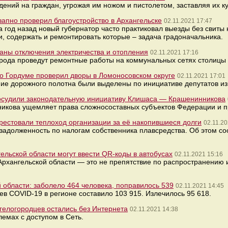
ений на граждан, угрожая им ножом и пистолетом, заставляя их ку
запно проверил благоустройство в Архангельске
02.11.2021 17:47
а год назад новый губернатор часто практиковал выезды без свиты 
и, содержать и ремонтировать которые – задача градоначальника.
ваны отключения электричества и отопления
02.11.2021 17:16
рода проведут ремонтные работы на коммунальных сетях столицы
о Гордуме проверил дворы в Ломоносовском округе
02.11.2021 17:01
ие дорожного полотна были выделены по инициативе депутатов из
 осудили законодательную инициативу Клишаса — Крашенинникова
кова ущемляет права сложносоставных субъектов Федерации и пр
рестовали теплоход организации за её накопившиеся долги
02.11.20
задолженность по налогам собственника плавсредства. Об этом 
ельской области могут ввести QR-коды в автобусах
02.11.2021 15:16
Архангельской области — это не препятствие по распространению
 области: заболело 464 человека, поправилось 539
02.11.2021 14:45
в COVID-19 в регионе составило 103 915. Излечилось 95 618.
гелогородцев остались без Интернета
02.11.2021 14:38
емах с доступом в Сеть.