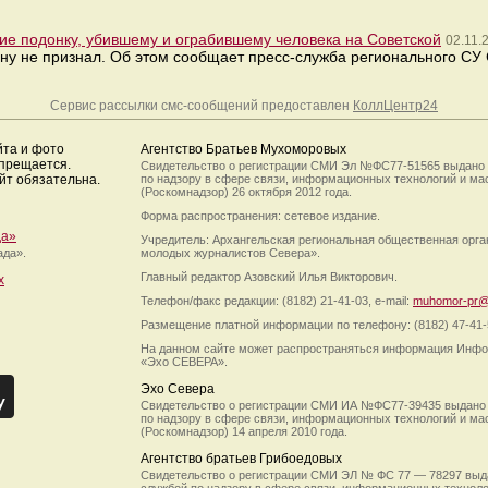
ие подонку, убившему и ограбившему человека на Советской
02.11.
ну не признал. Об этом сообщает пресс-служба регионального СУ 
Сервис рассылки смс-сообщений предоставлен
КоллЦентр24
йта и фото
Агентство Братьев Мухоморовых
апрещается.
Свидетельство о регистрации СМИ Эл №ФС77-51565 выдано
йт обязательна.
по надзору в сфере связи, информационных технологий и м
(Роскомнадзор) 26 октября 2012 года.
Форма распространения: сетевое издание.
да»
Учредитель: Архангельская региональная общественная орг
ада».
молодых журналистов Севера».
Главный редактор Азовский Илья Викторович.
х
Телефон/факс редакции: (8182) 21-41-03, e-mail:
muhomor-pr@
Размещение платной информации по телефону: (8182) 47-41-
На данном сайте может распространяться информация Инфо
«Эхо СЕВЕРА».
Эхо Севера
Свидетельство о регистрации СМИ ИА №ФС77-39435 выдано
по надзору в сфере связи, информационных технологий и м
(Роскомнадзор) 14 апреля 2010 года.
Агентство братьев Грибоедовых
Свидетельство о регистрации СМИ ЭЛ № ФС 77 — 78297 выд