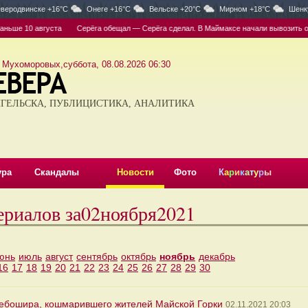
веродвинске +16°C
Онеге +16°C
Вельске +20°C
Мирном +18°C
Шенк
10 августа
Серёга обещал — Серёга сделал. В Маймаксе начали вывозить останки
 Мухоморовых,суббота, 08.08.2026 06:30
ГЕЛЬСКА, ПУБЛИЦИСТИКА, АНАЛИТИКА
ура
Скандалы
Новости
Фото
К
а
р
и
к
а
т
у
р
ы
ериалов за02ноября2021
юнь
июль
август
сентябрь
октябрь
ноябрь
декабрь
16
17
18
19
20
21
22
23
24
25
26
27
28
29
30
дебошира, кошмарившего жителей Майской Горки
02.11.2021 20:03