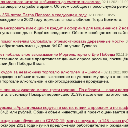
ла местного жителя, избившего до смерти знакомого
02.11.2021 11:0
азговоры о службе в армии. Об этом сообщает пресс-служба регио
 350-летие Петра Первого в следующем году
02.11.2021 10:25
роведению в 2022 году торжеств в честь юбилея Петра Великого.
инансировать имеющийся кредит и оформил для мошенников 2 но
 уголовное дело. Ведётся следствие. Об этом сообщается на сайт
н помог жителям Соломбалы отремонтировать деревянные мостки
0
у обратились жильцы дома №102 на улице Гуляева.
яет небанальное высказывание Моргенштерна о Дне Победы
02.11.2
ственного мнения представляет данные опроса россиян, посвящё
ании Дня Победы 9 мая.
 судом за незаконную торговлю алкоголем и «шилом»
02.11.2021 09:
верждено обвинительное заключение по уголовному делу в отношен
й торговле алкогольной и спиртосодержащей продукцией.
я приняли участие менее трети горожан. По области — почти поло
ата, в столице Поморья переписано 31,9% населения, из этого чи
ркова в Архангельске ведутся в соответствии с проектом и по гра
34,2 млн рублей. Общий объём инвестиций в проект оценивается в
оходившие обучение по COVID-19, могут получать до 145 тысяч ру
в октябре 2021 года изучил предложения работодателей и ожидани