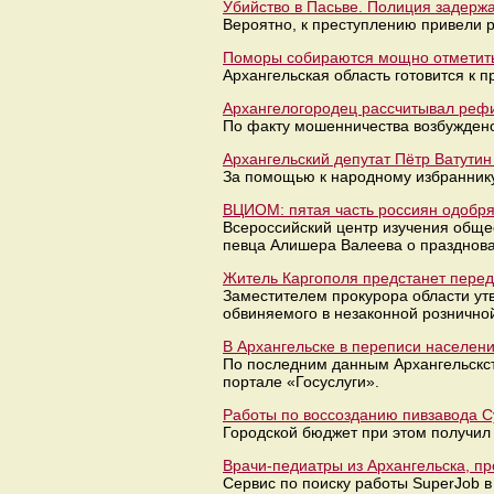
Убийство в Пасьве. Полиция задержа
Вероятно, к преступлению привели р
Поморы собираются мощно отметить
Архангельская область готовится к п
Архангелогородец рассчитывал реф
По факту мошенничества возбуждено
Архангельский депутат Пётр Ватути
За помощью к народному избранник
ВЦИОМ: пятая часть россиян одобр
Всероссийский центр изучения обще
певца Алишера Валеева о празднов
Житель Каргополя предстанет перед
Заместителем прокурора области ут
обвиняемого в незаконной рознично
В Архангельске в переписи населени
По последним данным Архангельскст
портале «Госуслуги».
Работы по воссозданию пивзавода Су
Городской бюджет при этом получил 
Врачи-педиатры из Архангельска, пр
Сервис по поиску работы SuperJob 