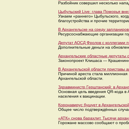
Разбойник совершил несколько напад
Цыбульский Live: глава Поморья вне
Узнаем «раннего» Цыбульского, когд
благоустройства и прочие территори
В Архангельске на среду запланиро
Ресурсоснабжающие организации го
Депутат АОСД Фролов с коллегами п
Дополнительные деньги на обновлен
Архангельские областные депутаты
Законопроект Клишаса — Крашенинни
В Архангельской области приставы а
Причиной ареста стала миллионная 
Архангельской области.
Здравминистр Герштанский: в Арханг
Основная цель введения QR-кода в 
населения к вакцинации.
Коронавирус бушует в Архангельской
Общее число подтверждённых случае
«АТК» снова барахлит. Тысячи архан
Горожане массово сообщают о пробл