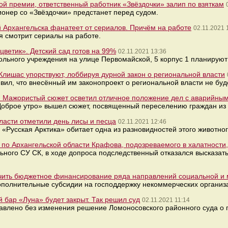
й премии, ответственный работник «Звёздочки» залип по взяткам
онер со «Звёздочки» предстанет перед судом.
 Архангельска фанатеет от сериалов. Причём на работе
02.11.2021 
 смотрит сериалы на работе.
ветик». Детский сад готов на 99%
02.11.2021 13:36
льного учреждения на улице Первомайской, 5 корпус 1 планируют 
 Клишас упорствуют, лоббируя дурной закон о региональной власти
ил, что внесённый им законопроект о региональной власти не буд
. Мажористый сюжет осветил отличное положение дел с аварийны
Доброе утро» вышел сюжет, посвященный переселению граждан из
бласти отметили день лисы и песца
02.11.2021 12:46
«Русская Арктика» обитает одна из разновидностей этого животно
по Архангельской области Крафова, подозреваемого в халатности,
ьного СУ СК, в ходе допроса подследственный отказался высказа
чить бюджетное финансирование ряда направлений социальной и
ополнительные субсидии на господдержку некоммерческих организ
 бар «Луна» будет закрыт. Так решил суд
02.11.2021 11:14
авлено без изменения решение Ломоносовского районного суда о