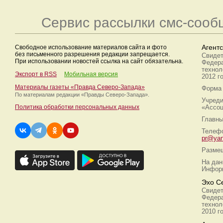
Сервис рассылки смс-сооб
Свободное использование материалов сайта и фото
Агент
без письменного разрешения редакции запрещается.
Свидет
При использовании новостей ссылка на сайт обязательна.
Федера
технол
Экспорт в RSS
Мобильная версия
2012 г
Материалы газеты «Правда Северо-Запада»
Форма 
По материалам редакции
«Правды Северо-Запада».
Учреди
Политика обработки персональных данных
«Ассоц
Главны
Телефо
pr@yan
Размещ
На дан
Информ
Эхо С
Свидет
Федера
технол
2010 г