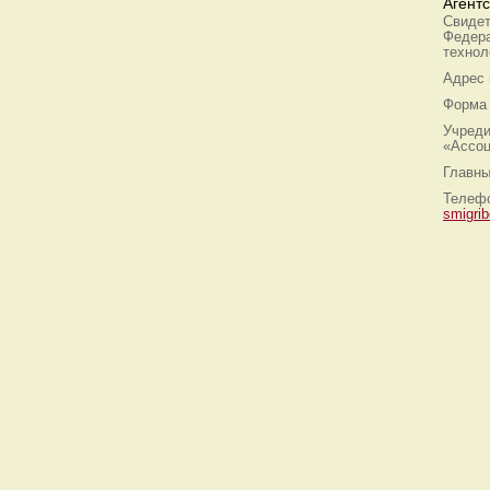
Агент
Свидет
Федера
технол
Адрес
Форма 
Учреди
«Ассоц
Главны
Телефо
smigri