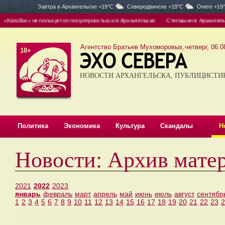
Завтра в
Архангельске +19°C
Северодвинске +19°C
Онеге +19
не пользуется популярностью и в Архангельске
Степашин в Архангельске. Культовы
Агентство Братьев Мухоморовых,четверг, 06.08
18+
НОВОСТИ АРХАНГЕЛЬСКА, ПУБЛИЦИСТИ
Политика
Экономика
Культура
Скандалы
Н
Новости: Архив мате
2021
2022
2023
январь
февраль
март
апрель
май
июнь
июль
август
сентябр
1
2
3
4
5
6
7
8
9
10
11
12
13
14
15
16
17
18
19
20
21
22
23
2