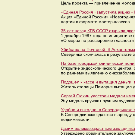
Цель проекта — привлечение молоды
«Единая Россия» запустила акцию «
Акция «Единой России» «Новогодня
партии в формате мастер-классов.
35 лет назад КГБ СССР открыла двер
1 декабря 1987 года по инициативе
«О мерах по расширению гласности 
Убийство на Почтовой. В Архангель
Северянка скончалась в результате 
На базе городской клинической поли
Открытие эндоскопического центра
по раннему выявлению онкозаболев
Подошёл к кассе и вытащил деньги: 
Житель столицы Поморья вытащил де
Сергей Сюхин удостоен медали име
Эту медаль вручают лучшим художни
Удобно и выгодно: в Северодвинск
В Северодвинске сдаются в аренду
недвижимости.
Двоим великовозрастным закладчика
Утверждено обвинительное заключен