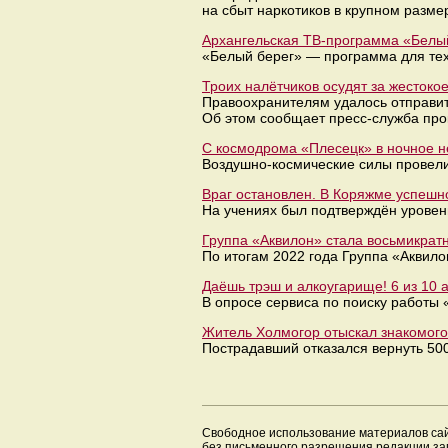
на сбыт наркотиков в крупном разме
Архангельская ТВ-программа «Белый
«Белый берег» — программа для тех,
Троих налётчиков осудят за жесток
Правоохранителям удалось отправить
Об этом сообщает пресс-служба про
С космодрома «Плесецк» в ночное н
Воздушно-космические силы провели
Враг остановлен. В Коряжме успешн
На учениях был подтверждён уровень
Группа «Аквилон» стала восьмикрат
По итогам 2022 года Группа «Аквило
Даёшь трэш и алкоугарище! 6 из 10
В опросе сервиса по поиску работы 
Житель Холмогор отыскал знакомого в
Пострадавший отказался вернуть 50
Свободное использование материалов са
без письменного разрешения редакции з