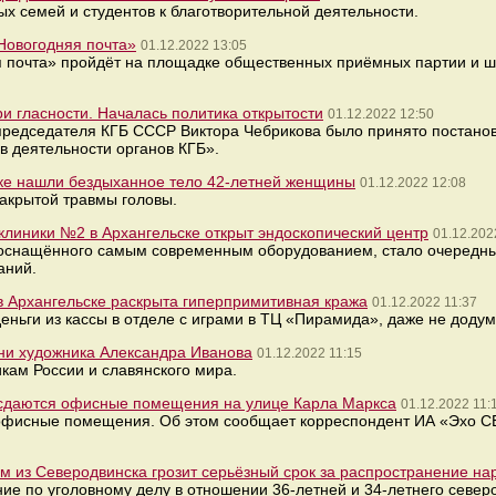
х семей и студентов к благотворительной деятельности.
Новогодняя почта»
01.12.2022 13:05
я почта» пройдёт на площадке общественных приёмных партии и 
и гласности. Началась политика открытости
01.12.2022 12:50
 председателя КГБ СССР Виктора Чебрикова было принято постан
в деятельности органов КГБ».
ске нашли бездыханное тело 42-летней женщины
01.12.2022 12:08
закрытой травмы головы.
клиники №2 в Архангельске открыт эндоскопический центр
01.12.202
, оснащённого самым современным оборудованием, стало очередн
аний.
в Архангельске раскрыта гиперпримитивная кража
01.12.2022 11:37
ньги из кассы в отделе с играми в ТЦ «Пирамида», даже не додум
ни художника Александра Иванова
01.12.2022 11:15
кам России и славянского мира.
е сдаются офисные помещения на улице Карла Маркса
01.12.2022 11:
 офисные помещения. Об этом сообщает корреспондент ИА «Эхо 
м из Северодвинска грозит серьёзный срок за распространение на
ие по уголовному делу в отношении 36-летней и 34-летнего севе