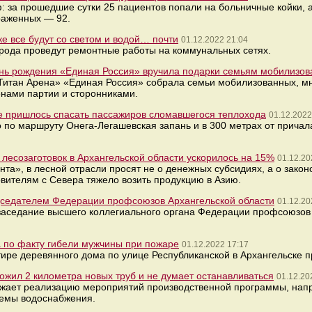
 за прошедшие сутки 25 пациентов попали на больничные койки, а
раженных — 92.
ке все будут со светом и водой… почти
01.12.2022 21:04
рода проведут ремонтные работы на коммунальных сетях.
ень рождения «Единая Россия» вручила подарки семьям мобилизо
«Титан Арена» «Единая Россия» собрала семьи мобилизованных, мн
енами партии и сторонниками.
е пришлось спасать пассажиров сломавшегося теплохода
01.12.2022
 по маршруту Онега-Легашевская запань и в 300 метрах от причал
е лесозаготовок в Архангельской области ускорилось на 15%
01.12.20
та», в лесной отрасли просят не о денежных субсидиях, а о зако
овителям с Севера тяжело возить продукцию в Азию.
дседателем Федерации профсоюзов Архангельской области
01.12.20
 заседание высшего коллегиального органа Федерации профсоюзов 
а по факту гибели мужчины при пожаре
01.12.2022 17:17
тире деревянного дома по улице Республиканской в Архангельске 
ложил 2 километра новых труб и не думает останавливаться
01.12.20
лжает реализацию мероприятий производственной программы, нап
темы водоснабжения.