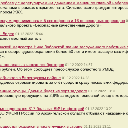
 проблему с нерегулируемым движением машин по главной набере
ожанами в рамках открытого чата. Сильнее всего граждан интерес
опросы ЖКХ.
оекту модернизировали 5 светофоров и 16 пешеходных переходов
0
нального проекта «Безопасные качественные дороги».
. Видео
01.12.2022 15:44
аснял местный житель.
нской медсестре Нине Заборской звание заслуженного работника
ся в сфере здравоохранения более 50 лет и имеет высшую квали
о».
а попалась в капкан лжеброкеров
01.12.2022 14:57
рублей. Об этом сообщает пресс-служба областного УМВД.
объектов в Вилегодском районе
01.12.2022 14:28
удалось отремонтировать за счёт средств сразу нескольких федера
венные огурцы. Дальше будет импорт задорого
01.12.2022 13:31
одоовощную продукцию на 2,9% за неделю, основной вклад в котор
рья содержатся 317 больных ВИЧ-инфекцией
01.12.2022 13:21
ЗО УФСИН России по Архангельской области отбывают наказание о
с.
адость» оказался в числе лучших в стране
01.12.2022 13:11