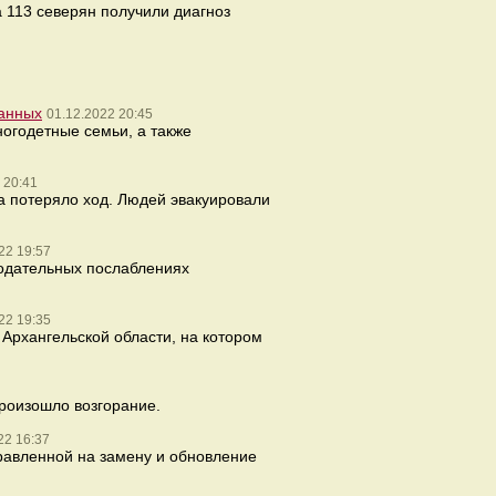
 113 северян получили диагноз
ванных
01.12.2022 20:45
огодетные семьи, а также
 20:41
а потеряло ход. Людей эвакуировали
22 19:57
нодательных послаблениях
22 19:35
Архангельской области, на котором
произошло возгорание.
22 16:37
равленной на замену и обновление