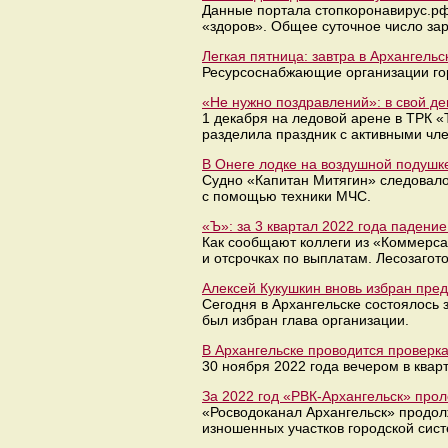
Данные портала стопкоронавирус.рф:
«здоров». Общее суточное число за
Легкая пятница: завтра в Архангельс
Ресурсоснабжающие организации го
«Не нужно поздравлений»: в свой д
1 декабря на ледовой арене в ТРК 
разделила праздник с активными чл
В Онеге лодке на воздушной подушк
Судно «Капитан Митягин» следовало
с помощью техники МЧС.
«Ъ»: за 3 квартал 2022 года падени
Как сообщают коллеги из «Коммерсан
и отсрочках по выплатам. Лесозагот
Алексей Кукушкин вновь избран пре
Сегодня в Архангельске состоялось
был избран глава организации.
В Архангельске проводится проверк
30 ноября 2022 года вечером в квар
За 2022 год ​«РВК-Архангельск» про
«Росводоканал Архангельск» продо
изношенных участков городской сис