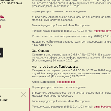
Свидетельство о регистрации СМИ Эл №ФС77-51565 выдано
йт обязательна.
по надзору в сфере связи, информационных технологий и м
(Роскомнадзор) 26 октября 2012 года.
Форма распространения: сетевое издание.
да»
Учредитель: Архангельская региональная общественная орг
ада».
молодых журналистов Севера».
Главный редактор Азовский Илья Викторович.
х
Телефон/факс редакции: (8182) 21-41-03, e-mail:
muhomor-pr@
Размещение платной информации по телефону: (8182) 47-41-
На данном сайте может распространяться информация Инфо
«Эхо СЕВЕРА».
Эхо Севера
Свидетельство о регистрации СМИ ИА №ФС77-39435 выдано
по надзору в сфере связи, информационных технологий и м
(Роскомнадзор) 14 апреля 2010 года.
Агентство братьев Грибоедовых
Свидетельство о регистрации СМИ ЭЛ № ФС 77 — 78297 выд
службой по надзору в сфере связи, информационных технол
коммуникаций (Роскомнадзор) 15.05.2020.
Адрес материалов:
эхосевера.рф
.
Форма распространения: сетевое издание.
Учредитель: Архангельская региональная общественная орг
а.
молодых журналистов Севера».
 ваших
Главный редактор Азовский Илья Викторович.
Телефон/факс редакции: (8182) 21-41-03, e-mail:
smigriboedov