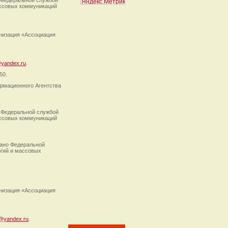
 Федеральной службой
ассовых коммуникаций
анизация «Ассоциация
yandex.ru
.
50.
рмационного Агентства
 Федеральной службой
ассовых коммуникаций
ано Федеральной
огий и массовых
анизация «Ассоциация
@yandex.ru
.