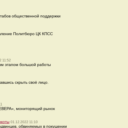
штабов общественной поддержки
овление Политбюро ЦК КПСС
2 11:52
ым этапом большой работы
авшись скрыть своё лицо.
11
СЕВЕРА», мониторящий рынок
ркоты
01.12.2022 11:10
родвинцев, обвиняемых в покушении