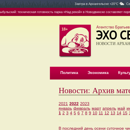
Завтра в
Архангельске +20°C
Се
ий: техническая готовность парка «Над рекой» в Новодвинске составляет порядка 7
Агентство Братьев
18+
НОВОСТИ АРХАН
Политика
Экономика
Культ
Новости: Архив мат
2021
2022
2023
январь
февраль
март
апрель
май
и
1
2
3
4
5
6
7
8
9
10
11
12
13
14
15
В последний день осени суточное ч