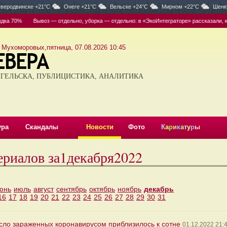
веродвинске +21°C
Онеге +21°C
Вельске +24°C
Мирном +22°C
Шенк
0%
Вывоз — отдельно, уборка — отдельно: в «ЭкоИнтеграторе» рассказали, кто отв
 Мухоморовых,пятница, 07.08.2026 10:45
ГЕЛЬСКА, ПУБЛИЦИСТИКА, АНАЛИТИКА
ура
Скандалы
Новости
Фото
К
а
р
и
к
а
т
у
р
ы
ериалов за1декабря2022
юнь
июль
август
сентябрь
октябрь
ноябрь
декабрь
16
17
18
19
20
21
22
23
24
25
26
27
28
29
30
31
исло зараженных коронавирусом приблизилось к сотне
01.12.2022 21: