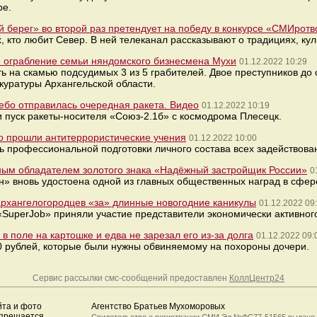
ре.
 берег» во второй раз претендует на победу в конкурсе «СМИрот
 кто любит Север. В ней телеканал рассказывают о традициях, ку
ое ограбление семьи няндомского бизнесмена Мухи
01.12.2022 10:29
 на скамью подсудимых 3 из 5 грабителей. Двое преступников до с
куратуры Архангельской области.
ебо отправилась очередная ракета. Видео
01.12.2022 10:19
 пуск ракеты-носителя «Союз-2.1б» с космодрома Плесецк.
о прошли антитеррористические учения
01.12.2022 10:00
 профессиональной подготовки личного состава всех задействован
ным обладателем золотого знака «Надёжный застройщик России»
0
н» вновь удостоена одной из главных общественных наград в сфер
 архангелогородцев «за» длинные новогодние каникулы
01.12.2022 09
«SuperJob» приняли участие представители экономически активног
 поле на картошке и едва не зарезал его из-за долга
01.12.2022 09:
0 рублей, которые были нужны обвиняемому на похороны дочери.
Сервис рассылки смс-сообщений предоставлен
КоллЦентр24
йта и фото
Агентство Братьев Мухоморовых
апрещается.