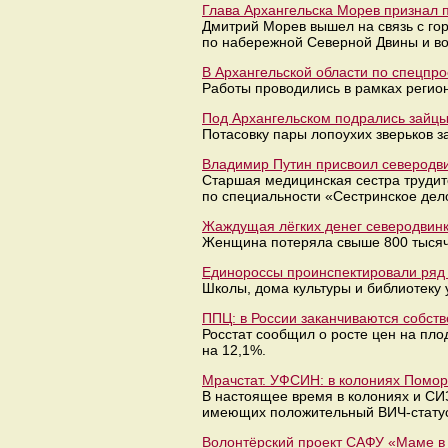
Глава Архангельска Морев признал
Дмитрий Морев вышел на связь с гор
по набережной Северной Двины и в
В Архангельской области по спецпр
Работы проводились в рамках регио
Под Архангельском подрались зайцы
Потасовку пары лопоухих зверьков з
Владимир Путин присвоил северодви
Старшая медицинская сестра трудит
по специальности «Сестринское дел
Жаждущая лёгких денег северодвинк
Женщина потеряла свыше 800 тысяч 
Единороссы проинспектировали ряд 
Школы, дома культуры и библиотеку 
ППЦ: в России заканчиваются собст
Росстат сообщил о росте цен на пл
на 12,1%.
Мрачстат. УФСИН: в колониях Помо
В настоящее время в колониях и СИ
имеющих положительный ВИЧ-стату
Волонтёрский проект САФУ «Маме в р