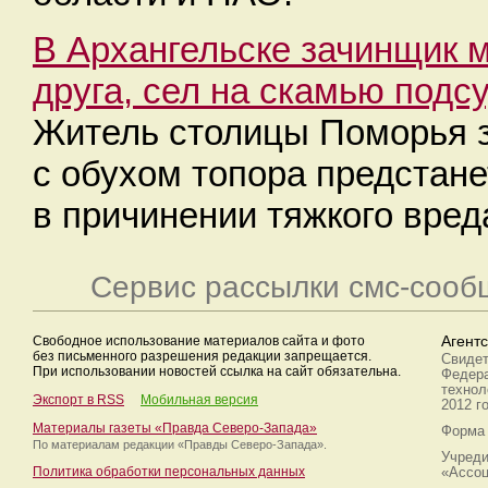
В Архангельске зачинщик 
друга, сел на скамью под
Житель столицы Поморья 
с обухом топора предстан
в причинении тяжкого вред
Сервис рассылки смс-сооб
Свободное использование материалов сайта и фото
Агент
без письменного разрешения редакции запрещается.
Свидет
При использовании новостей ссылка на сайт обязательна.
Федера
технол
Экспорт в RSS
Мобильная версия
2012 г
Материалы газеты «Правда Северо-Запада»
Форма 
По материалам редакции
«Правды Северо-Запада».
Учреди
Политика обработки персональных данных
«Ассоц