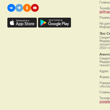
Главны
Телефо
pr@yan
Размещ
На дан
Информ
Эхо С
Свидет
Федера
технол
2010 г
Агент
Свидет
Федера
технол
Адрес
Форма 
Учреди
«Ассоц
Главны
Телефо
smigri