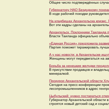
Общее число подтверждённых случаев
Губернатору НАО Бездудному понра
В ходе рабочей поездки руководител
На кладбищах Архангельска кризис. 
Вот эти кадры сделаны на архангел
Архангельск. Поклонники Таиланда 
Власти Таиланда официально объяви
«Единая Россия» предложила разви
Партия поможет тиражировать лучши
А у нас новости: в Архангельске ищу
Женщины могут передвигаться на ав
Борьба за ненецкие желудки продолж
В присутствии продавцов и владель
минералкой.
Прокурор Архангельской области Хлу
Сегодня на пресс-конференции прок
лесопромышленников в адрес генпро
Цыбульский: нужно постараться откры
Губернатор Архангельской области в
строятся новый детский сад и социа