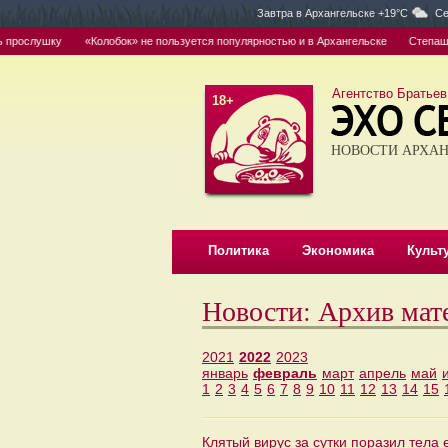
Завтра в
Архангельске +19°C
Се
лушку
«Колобок» не пользуется популярностью и в Архангельске
Степашин в Арх
Агентство Братьев
18+
НОВОСТИ АРХАН
Политика
Экономика
Культ
Новости: Архив мат
2021
2022
2023
январь
февраль
март
апрель
май
1
2
3
4
5
6
7
8
9
10
11
12
13
14
15
Клятый вирус за сутки поразил тела