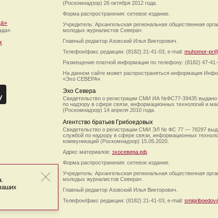
(Роскомнадзор) 26 октября 2012 года.
Форма распространения: сетевое издание.
да»
Учредитель: Архангельская региональная общественная орг
ада».
молодых журналистов Севера».
Главный редактор Азовский Илья Викторович.
х
Телефон/факс редакции: (8182) 21-41-03, e-mail:
muhomor-pr@
Размещение платной информации по телефону: (8182) 47-41-
На данном сайте может распространяться информация Инфо
«Эхо СЕВЕРА».
Эхо Севера
Свидетельство о регистрации СМИ ИА №ФС77-39435 выдано
по надзору в сфере связи, информационных технологий и м
(Роскомнадзор) 14 апреля 2010 года.
Агентство братьев Грибоедовых
Свидетельство о регистрации СМИ ЭЛ № ФС 77 — 78297 выд
службой по надзору в сфере связи, информационных технол
коммуникаций (Роскомнадзор) 15.05.2020.
Адрес материалов:
эхосевера.рф
.
Форма распространения: сетевое издание.
Учредитель: Архангельская региональная общественная орг
а.
молодых журналистов Севера».
 ваших
Главный редактор Азовский Илья Викторович.
Телефон/факс редакции: (8182) 21-41-03, e-mail:
smigriboedov