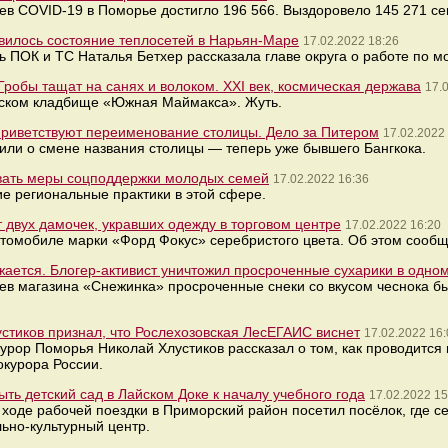
 COVID-19 в Поморье достигло 196 566. Выздоровело 145 271 севе
вилось состояние теплосетей в Нарьян-Маре
17.02.2022 18:26
ь ПОК и ТС Наталья Бетхер рассказала главе округа о работе по м
Гробы тащат на санях и волоком. XXI век, космическая держава
17.
ьском кладбище «Южная Маймакса». Жуть.
приветствуют переименование столицы. Дело за Питером
17.02.2022
ли о смене названия столицы — теперь уже бывшего Бангкока.
вать меры соцподдержки молодых семей
17.02.2022 16:36
е региональные практики в этой сфере.
т двух дамочек, укравших одежду в торговом центре
17.02.2022 16:20
томобиле марки «Форд Фокус» серебристого цвета. Об этом сообщ
ается. Блогер-активист уничтожил просроченные сухарики в одном
цев магазина «Снежинка» просроченные снеки со вкусом чеснока б
стиков признал, что Рослехозовская ЛесЕГАИС виснет
17.02.2022 16:
урор Поморья Николай Хлустиков рассказал о том, как проводится
курора России.
ть детский сад в Лайском Доке к началу учебного года
17.02.2022 15
 ходе рабочей поездки в Приморский район посетил посёлок, где с
льно-культурный центр.