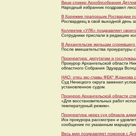
Вице-спикер Архоблсобрания Дятлов
Народный избранник поздравил лесо
В Коряжме прапорщик Росгвардии по
Росгвардеец в свой выходной день з
Коллектив «УЛК» поздравляет своег
Сотрудники прислали в редакцию кол
В Архангельске жильцам сгоревшего
После вмешательства прокуратуры с
Прокуратура: депутатам и госслужа
Прокурор Архангельской области Ни
областного Собрания Эдуарда Волод
НАО: отец экс-главы ФБК* Жданова о
Суд Ненецкого округа заменил услов
установленное судом.
Прокурор Архангельской области сп
«Для восстановительных работ испол
температурный режим».
Прокуратура через суд обязала ад
Иск прокурора рассмотрен и удовле
сообщение по указанным маршрутам
Весь мир поздравляет поморов с Дн