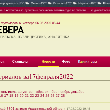
веродвинске +19°C
Онеге +19°C
Вельске +17°C
Мирном +18°C
Шенк
ангельске. Культовый российский политик ездит по области
«Единая Россия» № 1.
 Мухоморовых,четверг, 06.08.2026 05:44
ГЕЛЬСКА, ПУБЛИЦИСТИКА, АНАЛИТИКА
ура
Скандалы
Новости
Фото
К
а
р
и
к
а
т
у
р
ы
ериалов за17февраля2022
июнь
июль
август
сентябрь
октябрь
ноябрь
декабрь
16
17
18
19
20
21
22
23
24
25
26
27
28
 ещё 3301 жителя Архангельской области
17.02.2022 19:45