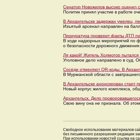
Сенатор Новожилов высоко оценил с
Политик принял участие в работе оч
В Архангельске задержан умелец, 
Изъятый арсенал направлен на балл
Прокуратура проверит факты ДТП под
В ходе надзорных мероприятий по ф
о безопасности дорожного движения
Ля какой! Житель Холмогор пытался
Уголовное дело направлено в суд. О
Соседи отменяют QR-коды. В Арханг
В Мурманской области с завтрашнег
В Архангельске анонсирован старт 
Новый корпус жилого комплекса, об
Архангельск. Дело проворовавшегос
Свою вину она не признала. Об это
Свободное использование материалов са
без письменного разрешения редакции з
При использовании новостей ссылка на са