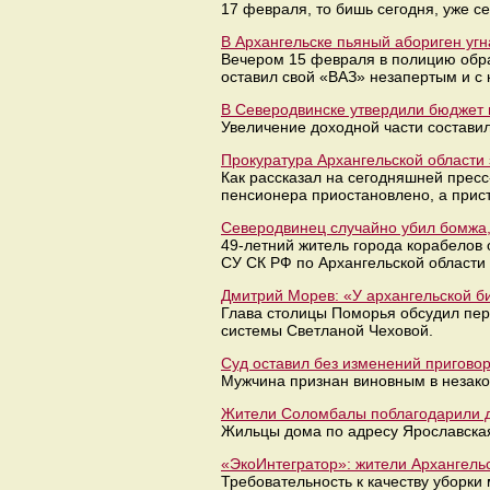
17 февраля, то бишь сегодня, уже с
В Архангельске пьяный абориген уг
Вечером 15 февраля в полицию обра
оставил свой «ВАЗ» незапертым и с 
В Северодвинске утвердили бюджет 
Увеличение доходной части состави
Прокуратура Архангельской области
Как рассказал на сегодняшней прес
пенсионера приостановлено, а прис
Северодвинец случайно убил бомжа, 
49-летний житель города корабелов 
СУ СК РФ по Архангельской области
Дмитрий Морев: «У архангельской б
Глава столицы Поморья обсудил пе
системы Светланой Чеховой.
Суд оставил без изменений приговор
Мужчина признан виновным в незако
Жители Соломбалы поблагодарили д
Жильцы дома по адресу Ярославская
«ЭкоИнтегратор»: жители Архангель
Требовательность к качеству уборки 