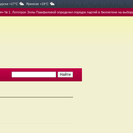
урске +17°C
Яренске +19°C
 Лототрон Эллы Памфиловой определил порядок партий в бюллетене на выборах в ГД