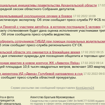
оциальные инициативы правительства Архангельской области
17.02
ередной сессии областного Собрания депутатов.
переделывавший охолощенное оружие в боевое
17.02.2022 10:09
истическую экспертизу. Об этом сообщает пресс-служба РУ ФСБ по
 Пинегой с участием автобуса, в котором пострадали 5 человек
17
акту столкновения будет дана оценка исполнения участниками тре
. Об этом сообщила пресс-служба ведомства.
 обдурить сотрудников ГИБДД при помощи поддельных водительски
б этом сообщает пресс-служба регионального СУ СК.
ельской области это ожидается в ближайшее время
17.02.2022 09:15
о дня отменяют куаркоды для посещения общепита и торговых цен
продаж квартир в новом корпусе ЖК «Аквилон Reka»
17.02.2022 09:14
щей площадью 10,6 тысяч квадратных метров, включает 183 кварти
я директора ИД «Двина» Голубевой направлено в суд
17.02.2022 09:0
м сообщает пресс-служба областной прокуратуры.
Сервис рассылки смс-сообщений предоставлен
КоллЦентр24
йта и фото
Агентство Братьев Мухоморовых
апрещается.
Свидетельство о регистрации СМИ Эл №ФС77-51565 выдано
йт обязательна.
по надзору в сфере связи, информационных технологий и м