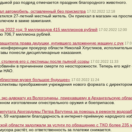
едьмой раз подряд отмечается праздник благородного животного.
нал автомобиль, оставленный без присмотра
17.02.2022 12:18
тился 27-летний местный житель. Он приехал в магазин на проспе
ключом в замке зажигания.
на 2022 год: 9 миллиардов 415 миллионов рублей
17.02.2022 12:00
ло 706,7 миллиона рублей.
 защитила права дедушки, купившего заложенную машину с рук
17.0
с-конференции прокурор области Николай Хлустиков, исполнительн
тавы понесли дисциплинарные наказания.
столкнув его с лестницы после пьяной ссоры
17.02.2022 11:33
обвинён в причинении смерти по неосторожности. Теперь его ждёт
 и НАО.
иблиотеки-музея большое будущее»
17.02.2022 11:24
рспективы преображения учреждения нового формата с директоро
 экс-адвокату из Вологодчины, приехавшему в Архангельскую облас
нном изготовлении огнестрельного оружия и боеприпасов.
епутата Архгордумы Петра Ватутина за помощь в ремонте водозаб
, 59 направили благодарность в интернет-приёмную народного из
ской области задолжали за услуги по обращению с ТКО более 235 
мусора растёт, но ответственность за платежи снижается.