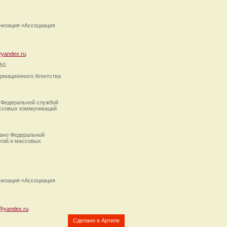
анизация «Ассоциация
yandex.ru
.
50.
рмационного Агентства
 Федеральной службой
ассовых коммуникаций
ано Федеральной
огий и массовых
анизация «Ассоциация
@yandex.ru
.
Сделано в Артиле