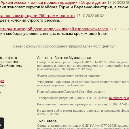
 Архангельска и их чад прошёл праздник «Отцы и дети»
17.10.2022 0
ил женсовет округов Майская Горка и Варавино-Фактория, а также
за попытку продажи 250 грамм наркоты
17.10.2022 09:32
ёт в колонии строгого режима.
артиры, в которой двое молодых людей отравились газом
17.10.2022 
ия свободы условно с испытательным сроком ещё 5 лет.
Сервис рассылки смс-сообщений предоставлен
КоллЦентр24
йта и фото
Агентство Братьев Мухоморовых
апрещается.
Свидетельство о регистрации СМИ Эл №ФС77-51565 выдано
йт обязательна.
по надзору в сфере связи, информационных технологий и м
(Роскомнадзор) 26 октября 2012 года.
Форма распространения: сетевое издание.
да»
Учредитель: Архангельская региональная общественная орг
ада».
молодых журналистов Севера».
Главный редактор Азовский Илья Викторович.
х
Телефон/факс редакции: (8182) 21-41-03, e-mail:
muhomor-pr@
Размещение платной информации по телефону: (8182) 47-41-
На данном сайте может распространяться информация Инфо
«Эхо СЕВЕРА».
Эхо Севера
Свидетельство о регистрации СМИ ИА №ФС77-39435 выдано