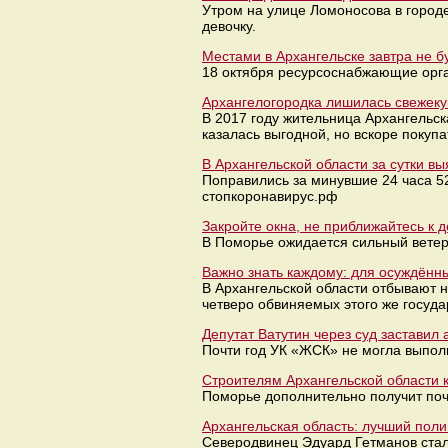
Утром на улице Ломоносова в город
девочку.
Местами в Архангельске завтра не б
18 октября ресурсоснабжающие орга
Архангелогородка лишилась свежеку
В 2017 году жительница Архангельс
казалась выгодной, но вскоре покуп
В Архангельской области за сутки в
Поправились за минувшие 24 часа 5
стопкоронавирус.рф
Закройте окна, не приближайтесь к
В Поморье ожидается сильный ветер
Важно знать каждому: для осуждённ
В Архангельской области отбывают н
четверо обвиняемых этого же госуда
Депутат Ватутин через суд заставил
Почти год УК «ЖСК» не могла выпол
Строителям Архангельской области 
Поморье дополнительно получит поч
Архангельская область: лучший поли
Северодвинец Эдуард Гетманов стал