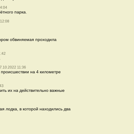
4:04
ётного парка.
 12:08
отором обвиняемая проходила
1:42
.
7.10.2022 11:36
 происшествии на 4 километре
43
ить их на действительно важные
я лодка, в которой находились два