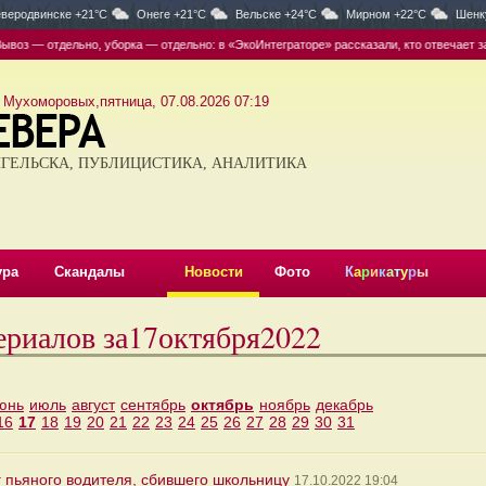
веродвинске +21°C
Онеге +21°C
Вельске +24°C
Мирном +22°C
Шенк
— отдельно, уборка — отдельно: в «ЭкоИнтеграторе» рассказали, кто отвечает за ко
 Мухоморовых,пятница, 07.08.2026 07:19
ГЕЛЬСКА, ПУБЛИЦИСТИКА, АНАЛИТИКА
ура
Скандалы
Новости
Фото
К
а
р
и
к
а
т
у
р
ы
ериалов за17октября2022
юнь
июль
август
сентябрь
октябрь
ноябрь
декабрь
16
17
18
19
20
21
22
23
24
25
26
27
28
29
30
31
 пьяного водителя, сбившего школьницу
17.10.2022 19:04