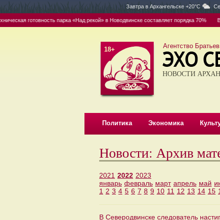
Завтра в
Архангельске +20°C
Се
ская готовность парка «Над рекой» в Новодвинске составляет порядка 70%
Вывоз 
Агентство Братьев
18+
НОВОСТИ АРХАН
Политика
Экономика
Культ
Новости: Архив мат
2021
2022
2023
январь
февраль
март
апрель
май
и
1
2
3
4
5
6
7
8
9
10
11
12
13
14
15
В Северодвинске следователь настиг