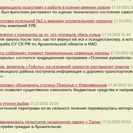
завершила подготовку к работе в осенне-зимнем сезоне
17.10.2022 1
 был выполнен регламент по оценке технического состояния самол
готовка котельной №2 к зимнему отопительному периоду
17.10.2022
ппы компаний УЛК.
чится у психиатра за то, что угрожала убить судью
17.10.2022 11:44
 закона после того, как тот вернул ей иск к психдиспансеру, в к
лужба СУ СК РФ по Архангельской области и НАО.
ого собрания» покажут традиционные северные наряды
17.10.2022 1
Корелы» состоится традиционная программа «Осенние рукомёсла»
е: водитель «Тойоты» на огромной скорости протаранил трактор
1
Плесецкого района поступила информация о дорожно-транспортном
».
едложил объединить столицу Поморья с Новодвинском
17.10.2022 10:
то позволит существенно сэкономить бюджетные средства и направ
а утонул рыбак
17.10.2022 10:16
онтонной переправы из-за сильного течения перевернулась моторна
квидировать гигантскую незаконную свалку у Тарни
17.10.2022 09:53
приём граждан в Архангельске.