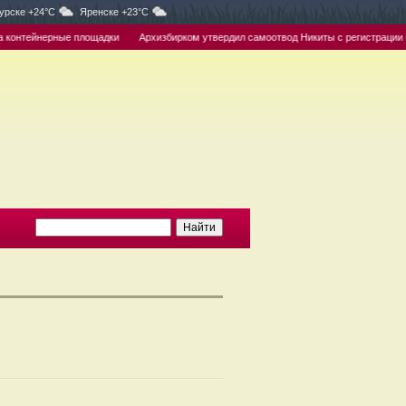
урске +24°C
Яренске +23°C
нтейнерные площадки
Архизбирком утвердил самоотвод Никиты с регистрации канди