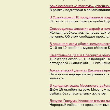
Авиакомпания «Smartavia» успешно 
В рамках подготовки в авиакомпании
В Устьянском ЛПК продолжается под
Об этом сообщает пресс-служба Гру
Северодвинка заплатит штраф и поле
Женщина обиделась на представителя
лечение. Об этом сообщает пресс-с
В архангельском «Доме коммерческ
С 10 по 12 ноября в музее «Малые 
Смертельное ДТП в Плесецком район
16 октября около 23:15 в полицию 
автодороги «Савинский — Река Емца
Архангельский депутат Васильев пр
По мнению народного избранника, э
моменты.
В холодных водах Мезенского район
Днём 15 октября на реке Мезень у п
рыбака без спасательных жилетов.
Депутат Госдумы Кисляков взялся ли
Народный избранник провёл личный 