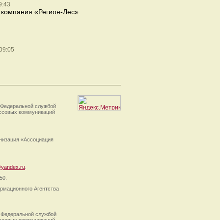
9:43
 компания «Регион-Лес».
09:05
 Федеральной службой
ассовых коммуникаций
анизация «Ассоциация
yandex.ru
.
50.
рмационного Агентства
 Федеральной службой