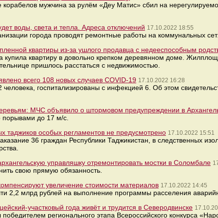
е корабелов мужчина за рулём «Деу Матис» сбил на нерегулируе
удет воды, света и тепла. Адреса отключений
17.10.2022 18:55
низации города проводят ремонтные работы на коммунальных сет
пленной квартиры из-за ушлого продавца с недееспособным родс
ка купила квартиру в довольно крепком деревянном доме. Жилплощ
ательнице пришлось расстаться с недвижимостью.
ыявлено всего 108 новых случаев COVID-19
17.10.2022 16:28
2 человека, госпитализированы с инфекцией 6. Об этом свидетель
 деревьям: МЧС объявило о штормовом предупреждении в Архангел
 порывами до 17 м/с.
ых таджиков особых регламентов не предусмотрено
17.10.2022 15:51
аказание 36 граждан Республики Таджикистан, в следственных изо
рства.
 архангельскую управляшку отремонтировать мостки в Соломбале
1
нить свою прямую обязанность.
компенсируют увеличение стоимости материалов
17.10.2022 14:45
ти 2,2 млрд рублей на выполнение программы расселения аварийн
цейский-участковый года живёт и трудится в Северодвинске
17.10.20
 победителем регионального этапа Всероссийского конкурса «Нар