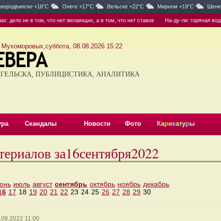
веродвинске +18°C
Онеге +17°C
Вельске +22°C
Мирном +19°C
Шенк
дело не в том, что нет желающих, а в том, что нет ставок
На-ду-ли: горячая вода 
 Мухоморовых,суббота, 08.08.2026 15:22
ГЕЛЬСКА, ПУБЛИЦИСТИКА, АНАЛИТИКА
ура
Скандалы
Новости
Фото
К
а
р
и
к
а
т
у
р
ы
териалов за16сентября2022
юнь
июль
август
сентябрь
октябрь
ноябрь
декабрь
16
17
18
19
20
21
22
23
24
25
26
27
28
29
30
.09.2022 11:00