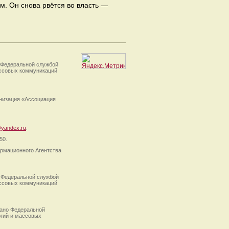
. Он снова рвётся во власть —
 Федеральной службой
ассовых коммуникаций
анизация «Ассоциация
yandex.ru
.
50.
рмационного Агентства
 Федеральной службой
ассовых коммуникаций
ано Федеральной
огий и массовых