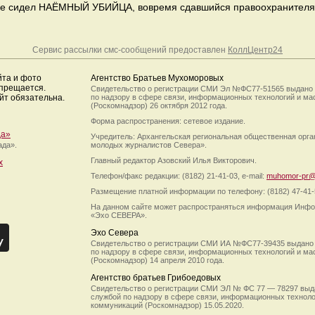
уме сидел НАЁМНЫЙ УБИЙЦА, вовремя сдавшийся правоохранителям
Сервис рассылки смс-сообщений предоставлен
КоллЦентр24
йта и фото
Агентство Братьев Мухоморовых
апрещается.
Свидетельство о регистрации СМИ Эл №ФС77-51565 выдано
йт обязательна.
по надзору в сфере связи, информационных технологий и м
(Роскомнадзор) 26 октября 2012 года.
Форма распространения: сетевое издание.
да»
Учредитель: Архангельская региональная общественная орг
ада».
молодых журналистов Севера».
Главный редактор Азовский Илья Викторович.
х
Телефон/факс редакции: (8182) 21-41-03, e-mail:
muhomor-pr@
Размещение платной информации по телефону: (8182) 47-41-
На данном сайте может распространяться информация Инфо
«Эхо СЕВЕРА».
Эхо Севера
Свидетельство о регистрации СМИ ИА №ФС77-39435 выдано
по надзору в сфере связи, информационных технологий и м
(Роскомнадзор) 14 апреля 2010 года.
Агентство братьев Грибоедовых
Свидетельство о регистрации СМИ ЭЛ № ФС 77 — 78297 выд
службой по надзору в сфере связи, информационных технол
коммуникаций (Роскомнадзор) 15.05.2020.