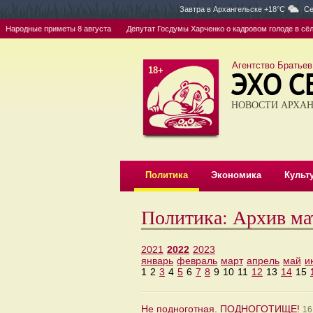
Завтра в
Архангельске +18°C
Се
Народные приметы 8 августа
Депутат Госдумы Харченко о кадровом голоде в сёлах: 
Агентство Братьев
18+
НОВОСТИ АРХАН
Политика
Экономика
Культ
Политика: Архив ма
2021
2022
2023
январь
февраль
март
апрель
май
и
1
2
3
4
5
6
7
8
9
10
11
12
13
14
15
Не подноготная. ПОДНОГОТИЩЕ!
16