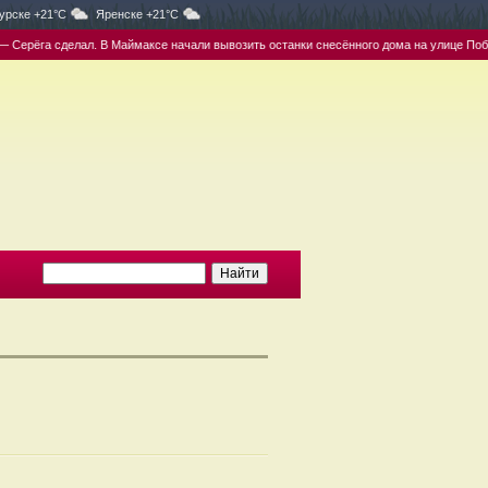
урске +21°C
Яренске +21°C
ерёга сделал. В Маймаксе начали вывозить останки снесённого дома на улице Побе