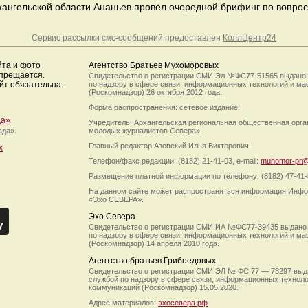
хангельской области Ананьев провёл очередной брифинг по вопро
Сервис рассылки смс-сообщений предоставлен
КоллЦентр24
йта и фото
Агентство Братьев Мухоморовых
апрещается.
Свидетельство о регистрации СМИ Эл №ФС77-51565 выдано
йт обязательна.
по надзору в сфере связи, информационных технологий и м
(Роскомнадзор) 26 октября 2012 года.
Форма распространения: сетевое издание.
да»
Учредитель: Архангельская региональная общественная орг
ада».
молодых журналистов Севера».
Главный редактор Азовский Илья Викторович.
х
Телефон/факс редакции: (8182) 21-41-03, e-mail:
muhomor-pr@
Размещение платной информации по телефону: (8182) 47-41-
На данном сайте может распространяться информация Инфо
«Эхо СЕВЕРА».
Эхо Севера
Свидетельство о регистрации СМИ ИА №ФС77-39435 выдано
по надзору в сфере связи, информационных технологий и м
(Роскомнадзор) 14 апреля 2010 года.
Агентство братьев Грибоедовых
Свидетельство о регистрации СМИ ЭЛ № ФС 77 — 78297 выд
службой по надзору в сфере связи, информационных технол
коммуникаций (Роскомнадзор) 15.05.2020.
Адрес материалов:
эхосевера.рф
.