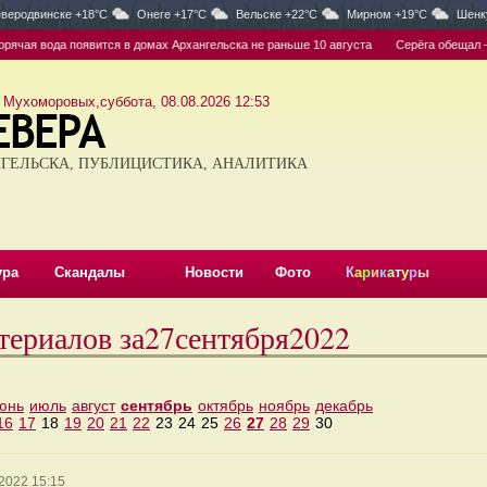
веродвинске +18°C
Онеге +17°C
Вельске +22°C
Мирном +19°C
Шенк
ячая вода появится в домах Архангельска не раньше 10 августа
Серёга обещал — С
 Мухоморовых,суббота, 08.08.2026 12:53
ГЕЛЬСКА, ПУБЛИЦИСТИКА, АНАЛИТИКА
ура
Скандалы
Новости
Фото
К
а
р
и
к
а
т
у
р
ы
териалов за27сентября2022
юнь
июль
август
сентябрь
октябрь
ноябрь
декабрь
16
17
18
19
20
21
22
23
24
25
26
27
28
29
30
2022 15:15