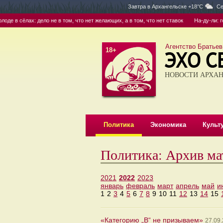
Завтра в
Архангельске +18°C
Се
 в сёлах: дело не в том, что нет желающих, а в том, что нет ставок
На-ду-ли: гор
Агентство Братьев
18+
НОВОСТИ АРХАН
Политика
Экономика
Культ
Политика: Архив ма
2021
2022
2023
январь
февраль
март
апрель
май
и
1
2
3
4
5
6
7
8
9
10
11
12
13
14
15
«Категорию „В“ не призываем»
27.09.