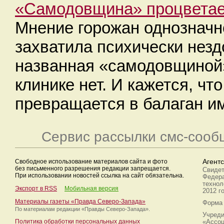
«Самодовщина» процветае
Мнение горожан однозначн
захватила психически нез
названная «самодовщиной»,
клинике нет. И кажется, чт
превращается в балаган им
Сервис рассылки смс-сооб
Свободное использование материалов сайта и фото
Агент
без письменного разрешения редакции запрещается.
Свидет
При использовании новостей ссылка на сайт обязательна.
Федера
технол
Экспорт в RSS
Мобильная версия
2012 г
Материалы газеты «Правда Северо-Запада»
Форма 
По материалам редакции
«Правды Северо-Запада».
Учреди
Политика обработки персональных данных
«Ассоц