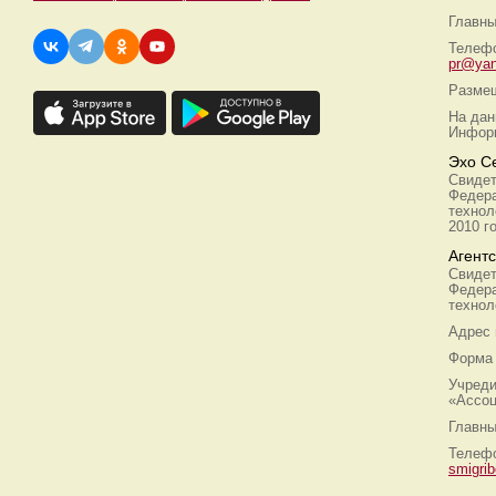
Главны
Телефо
pr@yan
Размещ
На дан
Информ
Эхо С
Свидет
Федера
технол
2010 г
Агент
Свидет
Федера
технол
Адрес
Форма 
Учреди
«Ассоц
Главны
Телефо
smigri