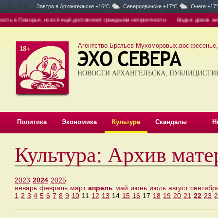
Завтра в
Архангельске +16°C
Северодвинске +17°C
Онеге +17
ть в Поморье, но всё ещё доставляют гражданам неприятности
Вода в домах жител
Агентство Братьев Мухоморовых,воскресенье, 
18+
НОВОСТИ АРХАНГЕЛЬСКА, ПУБЛИЦИСТИ
Политика
Экономика
Культура
Скандалы
Н
Культура: Архив мате
2023
2024
2025
январь
февраль
март
апрель
май
июнь
июль
август
сентябр
1
2
3
4
5
6
7
8
9
10
11
12
13
14
15
16
17
18
19
20
21
22
23
2