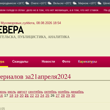
веродвинске +16°C
Онеге +16°C
Вельске +20°C
Мирном +18°C
Шенк
 голоде в сёлах: дело не в том, что нет желающих, а в том, что нет ставок
На-ду-
 Мухоморовых,суббота, 08.08.2026 18:54
ГЕЛЬСКА, ПУБЛИЦИСТИКА, АНАЛИТИКА
ура
Скандалы
Новости
Фото
К
а
р
и
к
а
т
у
р
ы
териалов за21апреля2024
июнь
июль
август
сентябрь
октябрь
ноябрь
декабрь
16
17
18
19
20
21
22
23
24
25
26
27
28
29
30
4:05