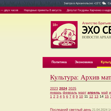
Завтра в
Архангельске +15°C
Се
— двух часов
Народные приметы 8 августа
Депутат Госдумы Харченко о кадровом
Агентство Братьев
18+
НОВОСТИ АРХАН
Политика
Экономика
Культ
Культура: Архив ма
2023
2024
2025
январь
февраль
март
апрель
май
1
2
3
4
5
6
7
8
9
10
11
12
13
14
15
Последний светлый день
21.04.2024 1