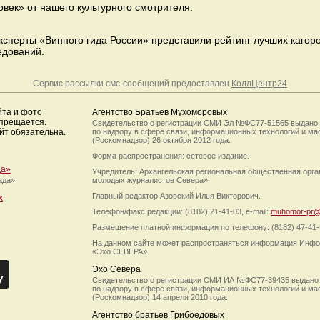
век» от нашего культурного смотрителя.
эксперты «Винного гида России» представили рейтинг лучших кагоро
едований.
Сервис рассылки смс-сообщений предоставлен
КоллЦентр24
йта и фото
Агентство Братьев Мухоморовых
апрещается.
Свидетельство о регистрации СМИ Эл №ФС77-51565 выдано
йт обязательна.
по надзору в сфере связи, информационных технологий и м
(Роскомнадзор) 26 октября 2012 года.
Форма распространения: сетевое издание.
да»
Учредитель: Архангельская региональная общественная орг
ада».
молодых журналистов Севера».
Главный редактор Азовский Илья Викторович.
х
Телефон/факс редакции: (8182) 21-41-03, e-mail:
muhomor-pr@
Размещение платной информации по телефону: (8182) 47-41-
На данном сайте может распространяться информация Инфо
«Эхо СЕВЕРА».
Эхо Севера
Свидетельство о регистрации СМИ ИА №ФС77-39435 выдано
по надзору в сфере связи, информационных технологий и м
(Роскомнадзор) 14 апреля 2010 года.
Агентство братьев Грибоедовых