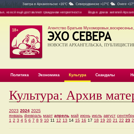
Завтра в
Архангельске +16°C
Северодвинске +17°C
Онеге +17
 но всё ещё доставляют гражданам неприятности
Вода в домах жителей Архангель
Агентство Братьев Мухоморовых,воскресенье, 
18+
НОВОСТИ АРХАНГЕЛЬСКА, ПУБЛИЦИСТИ
Политика
Экономика
Культура
Скандалы
Н
Культура: Архив мате
2023
2024
2025
январь
февраль
март
апрель
май
июнь
июль
август
сентябр
1
2
3
4
5
6
7
8
9
10
11
12
13
14
15
16
17
18
19
20
21
22
23
2