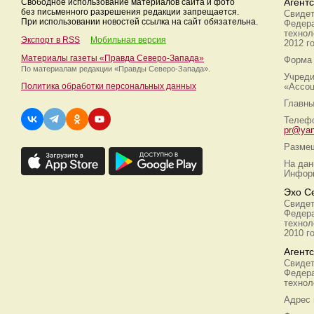
Свободное использование материалов сайта и фото
Агент
без письменного разрешения редакции запрещается.
Свидет
При использовании новостей ссылка на сайт обязательна.
Федера
технол
Экспорт в RSS
Мобильная версия
2012 г
Материалы газеты «Правда Северо-Запада»
Форма 
По материалам редакции
«Правды Северо-Запада».
Учреди
Политика обработки персональных данных
«Ассоц
Главны
Телефо
pr@yan
Размещ
На дан
Информ
Эхо С
Свидет
Федера
технол
2010 г
Агент
Свидет
Федера
технол
Адрес