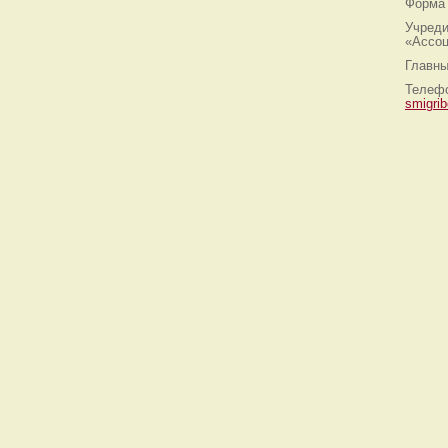
Форма 
Учреди
«Ассоц
Главны
Телефо
smigri