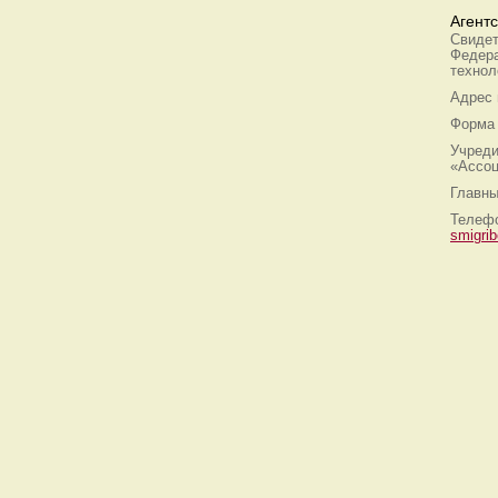
Агент
Свидет
Федера
технол
Адрес
Форма 
Учреди
«Ассоц
Главны
Телефо
smigri