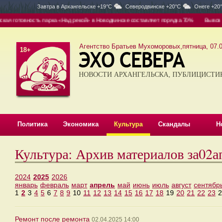
Завтра в
Архангельске +19°C
Северодвинске +20°C
Онеге +20
я готовность парка «Над рекой» в Новодвинске составляет порядка 70%
Вывоз — о
Агентство Братьев Мухоморовых,пятница, 07.0
18+
НОВОСТИ АРХАНГЕЛЬСКА, ПУБЛИЦИСТИ
Политика
Экономика
Культура
Скандалы
Н
Культура: Архив материалов за02а
2024
2025
2026
январь
февраль
март
апрель
май
июнь
июль
август
сентябр
1
2
3
4
5
6
7
8
9
10
11
12
13
14
15
16
17
18
19
20
21
22
23
2
Ремонт после ремонта
02.04.2025 14:00