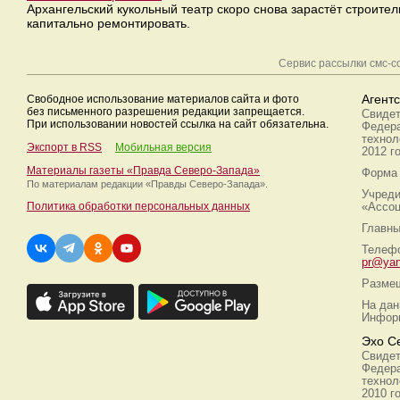
Архангельский кукольный театр скоро снова зарастёт строите
капитально ремонтировать.
Сервис рассылки смс-
Свободное использование материалов сайта и фото
Агент
без письменного разрешения редакции запрещается.
Свидет
При использовании новостей ссылка на сайт обязательна.
Федера
технол
Экспорт в RSS
Мобильная версия
2012 г
Материалы газеты «Правда Северо-Запада»
Форма 
По материалам редакции
«Правды Северо-Запада».
Учреди
Политика обработки персональных данных
«Ассоц
Главны
Телефо
pr@yan
Размещ
На дан
Информ
Эхо С
Свидет
Федера
технол
2010 г