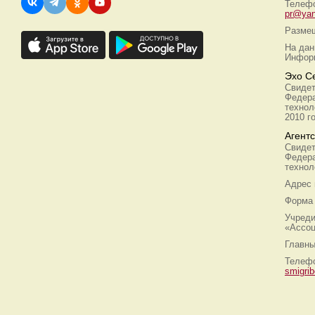
Телефо
pr@yan
Размещ
На дан
Информ
Эхо С
Свидет
Федера
технол
2010 г
Агент
Свидет
Федера
технол
Адрес
Форма 
Учреди
«Ассоц
Главны
Телефо
smigri