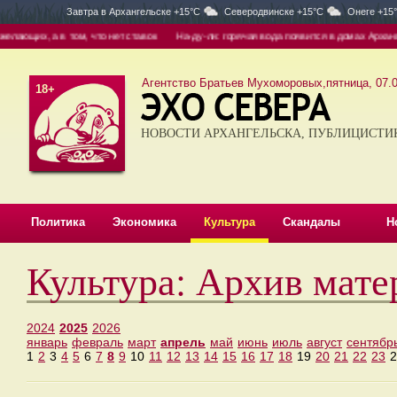
Завтра в
Архангельске +15°C
Северодвинске +15°C
Онеге +15
лающих, а в том, что нет ставок
На-ду-ли: горячая вода появится в домах Архангел
Агентство Братьев Мухоморовых,пятница, 07.0
18+
НОВОСТИ АРХАНГЕЛЬСКА, ПУБЛИЦИСТИ
Политика
Экономика
Культура
Скандалы
Н
Культура: Архив мате
2024
2025
2026
январь
февраль
март
апрель
май
июнь
июль
август
сентябр
1
2
3
4
5
6
7
8
9
10
11
12
13
14
15
16
17
18
19
20
21
22
23
2