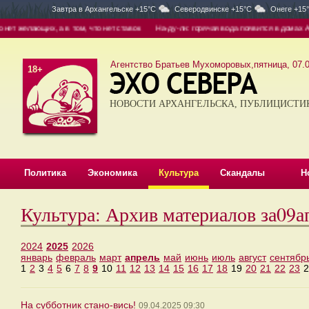
Завтра в
Архангельске +15°C
Северодвинске +15°C
Онеге +15
т желающих, а в том, что нет ставок
На-ду-ли: горячая вода появится в домах Арха
Агентство Братьев Мухоморовых,пятница, 07.0
18+
НОВОСТИ АРХАНГЕЛЬСКА, ПУБЛИЦИСТИ
Политика
Экономика
Культура
Скандалы
Н
Культура: Архив материалов за09а
2024
2025
2026
январь
февраль
март
апрель
май
июнь
июль
август
сентябр
1
2
3
4
5
6
7
8
9
10
11
12
13
14
15
16
17
18
19
20
21
22
23
2
На субботник стано-вись!
09.04.2025 09:30