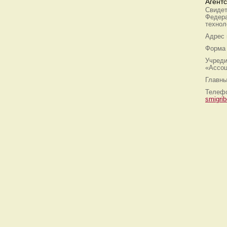
Агент
Свидет
Федера
технол
Адрес
Форма 
Учреди
«Ассоц
Главны
Телефо
smigri