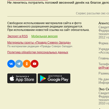
Не ленитесь потратить погожий весенний денёк на благое дело
Сервис рассылки смс-
Свободное использование материалов сайта и фото
Агент
без письменного разрешения редакции запрещается.
Свидет
При использовании новостей ссылка на сайт обязательна.
Федера
технол
Экспорт в RSS
Мобильная версия
2012 г
Материалы газеты «Правда Северо-Запада»
Форма 
По материалам редакции
«Правды Северо-Запада».
Учреди
Политика обработки персональных данных
«Ассоц
Главны
Телефо
pr@yan
Размещ
На дан
Информ
Эхо С
Свидет
Федера
технол
2010 г