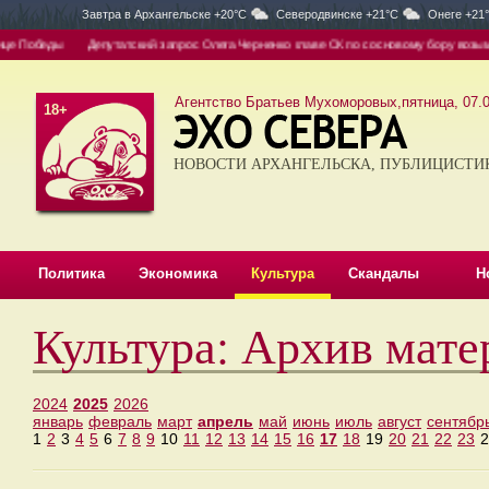
Завтра в
Архангельске +20°C
Северодвинске +21°C
Онеге +21
 Победы
Депутатский запрос Олега Черненко главе СК по сосновому бору возымел 
Агентство Братьев Мухоморовых,пятница, 07.0
18+
НОВОСТИ АРХАНГЕЛЬСКА, ПУБЛИЦИСТИ
Политика
Экономика
Культура
Скандалы
Н
Культура: Архив мате
2024
2025
2026
январь
февраль
март
апрель
май
июнь
июль
август
сентябр
1
2
3
4
5
6
7
8
9
10
11
12
13
14
15
16
17
18
19
20
21
22
23
2