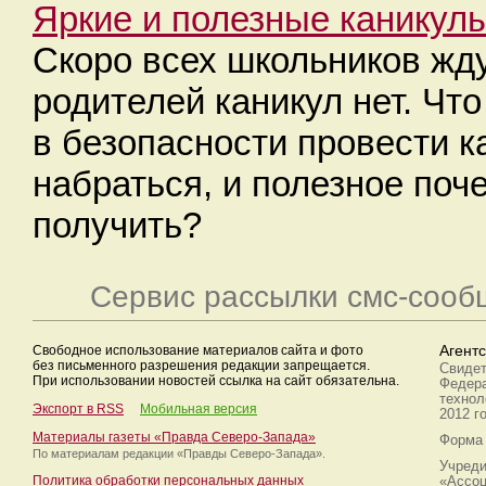
Яркие и полезные каникул
Скоро всех школьников жду
родителей каникул нет. Что
в безопасности провести 
набраться, и полезное поч
получить?
Сервис рассылки смс-сооб
Свободное использование материалов сайта и фото
Агент
без письменного разрешения редакции запрещается.
Свидет
При использовании новостей ссылка на сайт обязательна.
Федера
технол
Экспорт в RSS
Мобильная версия
2012 г
Материалы газеты «Правда Северо-Запада»
Форма 
По материалам редакции
«Правды Северо-Запада».
Учреди
Политика обработки персональных данных
«Ассоц