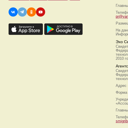
Главны
Телефо
pr@yan
Размещ
На дан
Информ
Эхо С
Свидет
Федера
технол
2010 г
Агент
Свидет
Федера
технол
Адрес
Форма 
Учреди
«Ассоц
Главны
Телефо
smigri