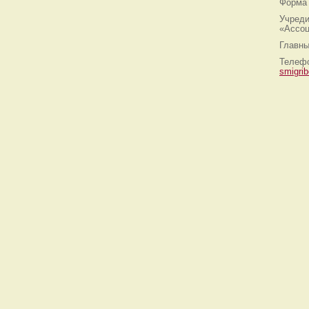
Форма 
Учреди
«Ассоц
Главны
Телефо
smigri