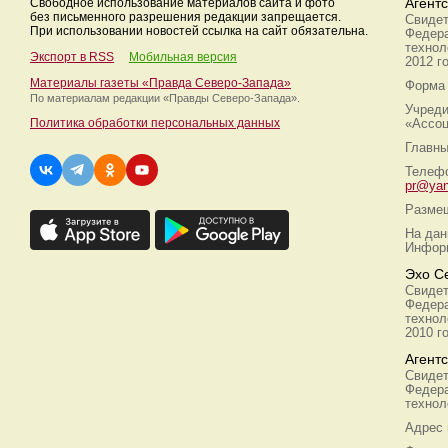
Свободное использование материалов сайта и фото
Агент
без письменного разрешения редакции запрещается.
Свидет
При использовании новостей ссылка на сайт обязательна.
Федера
технол
Экспорт в RSS
Мобильная версия
2012 г
Материалы газеты «Правда Северо-Запада»
Форма 
По материалам редакции
«Правды Северо-Запада».
Учреди
Политика обработки персональных данных
«Ассоц
Главны
Телефо
pr@yan
Размещ
На дан
Информ
Эхо С
Свидет
Федера
технол
2010 г
Агент
Свидет
Федера
технол
Адрес