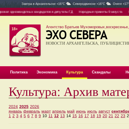
Завтра в
Архангельске +16°C
Северодвинске +16°C
Онеге +17
овал одномандатных кандидатов в депутаты ГД
Народные приметы 9 августа
Кле
Агентство Братьев Мухоморовых,воскресенье, 
18+
НОВОСТИ АРХАНГЕЛЬСКА, ПУБЛИЦИСТИ
Политика
Экономика
Культура
Скандалы
Н
Культура: Архив мате
2024
2025
2026
январь
февраль
март
апрель
май
июнь
июль
август
сентябр
1
2
3
4
5
6
7
8
9
10
11
12
13
14
15
16
17
18
19
20
21
22
23
2