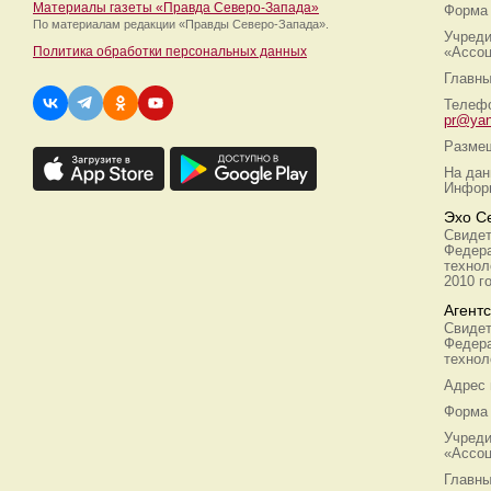
Материалы газеты «Правда Северо-Запада»
Форма 
По материалам редакции
«Правды Северо-Запада».
Учреди
Политика обработки персональных данных
«Ассоц
Главны
Телефо
pr@yan
Размещ
На дан
Информ
Эхо С
Свидет
Федера
технол
2010 г
Агент
Свидет
Федера
технол
Адрес
Форма 
Учреди
«Ассоц
Главны