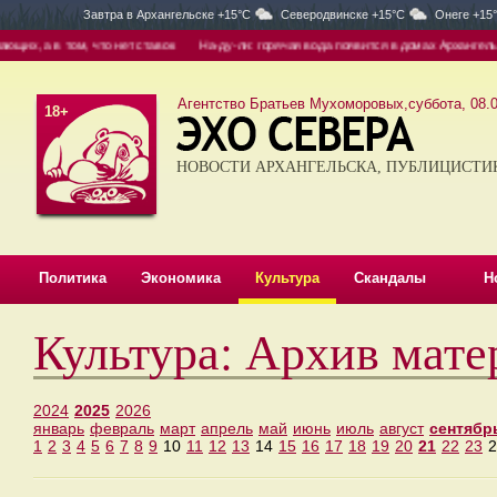
Завтра в
Архангельске +15°C
Северодвинске +15°C
Онеге +15
х, а в том, что нет ставок
На-ду-ли: горячая вода появится в домах Архангельска
Агентство Братьев Мухоморовых,суббота, 08.0
18+
НОВОСТИ АРХАНГЕЛЬСКА, ПУБЛИЦИСТИ
Политика
Экономика
Культура
Скандалы
Н
Культура: Архив мате
2024
2025
2026
январь
февраль
март
апрель
май
июнь
июль
август
сентябр
1
2
3
4
5
6
7
8
9
10
11
12
13
14
15
16
17
18
19
20
21
22
23
2