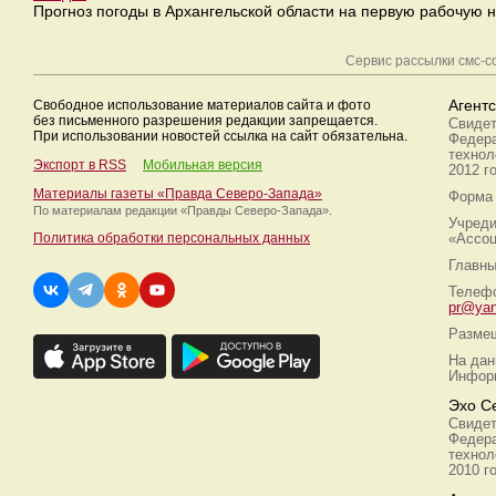
Прогноз погоды в Архангельской области на первую рабочую 
Сервис рассылки смс-
Свободное использование материалов сайта и фото
Агент
без письменного разрешения редакции запрещается.
Свидет
При использовании новостей ссылка на сайт обязательна.
Федера
технол
Экспорт в RSS
Мобильная версия
2012 г
Материалы газеты «Правда Северо-Запада»
Форма 
По материалам редакции
«Правды Северо-Запада».
Учреди
Политика обработки персональных данных
«Ассоц
Главны
Телефо
pr@yan
Размещ
На дан
Информ
Эхо С
Свидет
Федера
технол
2010 г