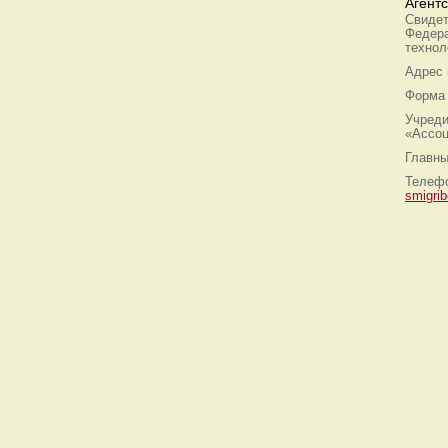
Агент
Свидет
Федера
технол
Адрес
Форма 
Учреди
«Ассоц
Главны
Телефо
smigri