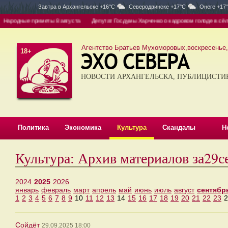
Завтра в
Архангельске +16°C
Северодвинске +17°C
Онеге +17
родные приметы 8 августа
Депутат Госдумы Харченко о кадровом голоде в сёлах: д
Агентство Братьев Мухоморовых,воскресенье, 
18+
НОВОСТИ АРХАНГЕЛЬСКА, ПУБЛИЦИСТИ
Политика
Экономика
Культура
Скандалы
Н
Культура: Архив материалов за29с
2024
2025
2026
январь
февраль
март
апрель
май
июнь
июль
август
сентябр
1
2
3
4
5
6
7
8
9
10
11
12
13
14
15
16
17
18
19
20
21
22
23
2
Сойдёт
29.09.2025 18:00