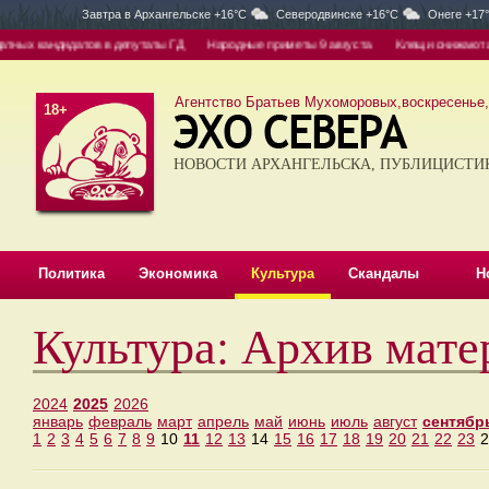
Завтра в
Архангельске +16°C
Северодвинске +16°C
Онеге +17
ых кандидатов в депутаты ГД
Народные приметы 9 августа
Клещи снижают акти
Агентство Братьев Мухоморовых,воскресенье, 
18+
НОВОСТИ АРХАНГЕЛЬСКА, ПУБЛИЦИСТИ
Политика
Экономика
Культура
Скандалы
Н
Культура: Архив мате
2024
2025
2026
январь
февраль
март
апрель
май
июнь
июль
август
сентябр
1
2
3
4
5
6
7
8
9
10
11
12
13
14
15
16
17
18
19
20
21
22
23
2