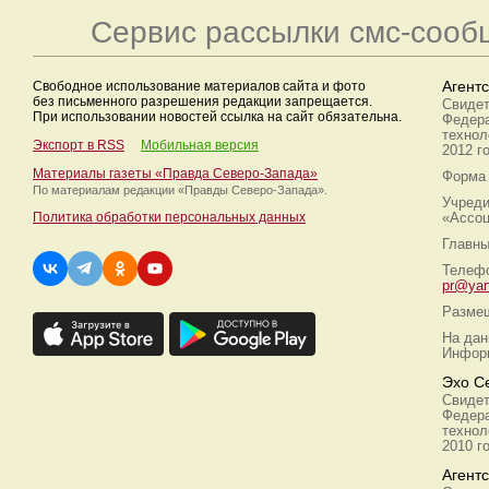
Сервис рассылки смс-сооб
Свободное использование материалов сайта и фото
Агент
без письменного разрешения редакции запрещается.
Свидет
При использовании новостей ссылка на сайт обязательна.
Федера
технол
Экспорт в RSS
Мобильная версия
2012 г
Материалы газеты «Правда Северо-Запада»
Форма 
По материалам редакции
«Правды Северо-Запада».
Учреди
Политика обработки персональных данных
«Ассоц
Главны
Телефо
pr@yan
Размещ
На дан
Информ
Эхо С
Свидет
Федера
технол
2010 г
Агент