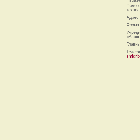
Свидет
Федера
технол
Адрес
Форма 
Учреди
«Ассоц
Главны
Телефо
smigri