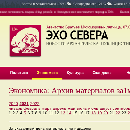
Завтра в
Архангельске +20°C
Северодвинске +21°C
Онеге +21
я готовность парка «Над рекой» в Новодвинске составляет порядка 70%
Вывоз — о
Агентство Братьев Мухоморовых,пятница, 07.0
18+
НОВОСТИ АРХАНГЕЛЬСКА, ПУБЛИЦИСТИ
Политика
Экономика
Культура
Скандалы
Н
Экономика: Архив материалов за1
2020
2021
2022
январь
февраль
март
апрель
май
июнь
июль
август
сентябрь
1
2
3
4
5
6
7
8
9
10
11
12
13
14
15
16
17
18
19
20
21
22
23
2
За указанный день материалы не найдены