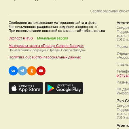
Сервис рассылки смс-
Свободное использование материалов сайта и фото
Агент
без письменного разрешения редакции запрещается.
Свидет
При использовании новостей ссылка на сайт обязательна.
Федера
технол
Экспорт в RSS
Мобильная версия
2012 г
Материалы газеты «Правда Северо-Запада»
Форма 
По материалам редакции
«Правды Северо-Запада».
Учреди
Политика обработки персональных данных
«Ассоц
Главны
Телефо
pr@yan
Размещ
На дан
Информ
Эхо С
Свидет
Федера
технол
2010 г
Агент