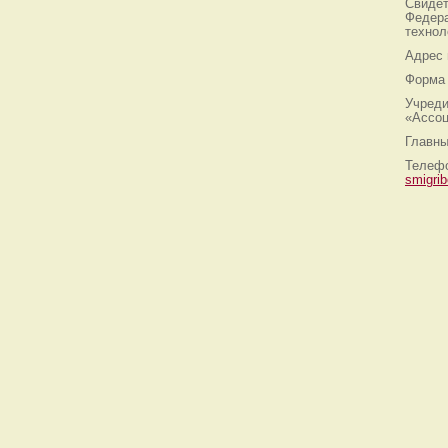
Свидет
Федера
технол
Адрес
Форма 
Учреди
«Ассоц
Главны
Телефо
smigri