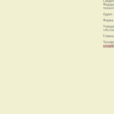
Свидет
Федера
технол
Адрес
Форма 
Учреди
«Ассоц
Главны
Телефо
smigri