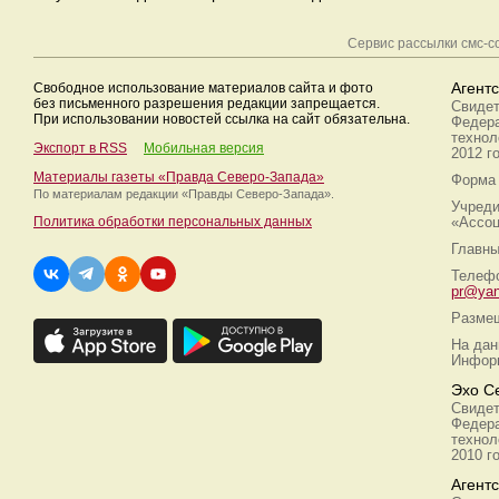
Сервис рассылки смс-
Свободное использование материалов сайта и фото
Агент
без письменного разрешения редакции запрещается.
Свидет
При использовании новостей ссылка на сайт обязательна.
Федера
технол
Экспорт в RSS
Мобильная версия
2012 г
Материалы газеты «Правда Северо-Запада»
Форма 
По материалам редакции
«Правды Северо-Запада».
Учреди
Политика обработки персональных данных
«Ассоц
Главны
Телефо
pr@yan
Размещ
На дан
Информ
Эхо С
Свидет
Федера
технол
2010 г
Агент