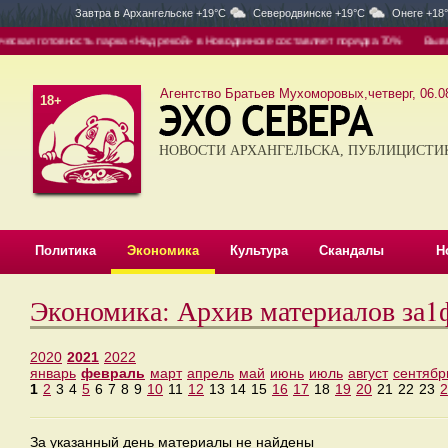
Завтра в
Архангельске +19°C
Северодвинске +19°C
Онеге +18
кая готовность парка «Над рекой» в Новодвинске составляет порядка 70%
Вывоз —
Агентство Братьев Мухоморовых,четверг, 06.08
18+
НОВОСТИ АРХАНГЕЛЬСКА, ПУБЛИЦИСТИ
Политика
Экономика
Культура
Скандалы
Н
Экономика: Архив материалов за1
2020
2021
2022
январь
февраль
март
апрель
май
июнь
июль
август
сентябр
1
2
3
4
5
6
7
8
9
10
11
12
13
14
15
16
17
18
19
20
21
22
23
2
За указанный день материалы не найдены