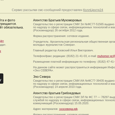
Сервис рассылки смс-сообщений предоставлен
КоллЦентр24
йта и фото
Агентство Братьев Мухоморовых
апрещается.
Свидетельство о регистрации СМИ Эл №ФС77-51565 выдано
йт обязательна.
по надзору в сфере связи, информационных технологий и м
(Роскомнадзор) 26 октября 2012 года.
Форма распространения: сетевое издание.
да»
Учредитель: Архангельская региональная общественная орг
ада».
молодых журналистов Севера».
Главный редактор Азовский Илья Викторович.
х
Телефон/факс редакции: (8182) 21-41-03, e-mail:
muhomor-pr@
Размещение платной информации по телефону: (8182) 47-41-
На данном сайте может распространяться информация Инфо
«Эхо СЕВЕРА».
Эхо Севера
Свидетельство о регистрации СМИ ИА №ФС77-39435 выдано
по надзору в сфере связи, информационных технологий и м
(Роскомнадзор) 14 апреля 2010 года.
Агентство братьев Грибоедовых
Свидетельство о регистрации СМИ ЭЛ № ФС 77 — 78297 выд
службой по надзору в сфере связи, информационных технол
коммуникаций (Роскомнадзор) 15.05.2020.
Адрес материалов:
эхосевера.рф
.
Форма распространения: сетевое издание.