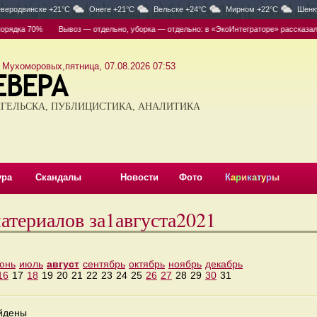
веродвинске +21°C
Онеге +21°C
Вельске +24°C
Мирном +22°C
Шенк
рядка 70%
Вывоз — отдельно, уборка — отдельно: в «ЭкоИнтеграторе» рассказали, 
 Мухоморовых,пятница, 07.08.2026 07:53
ГЕЛЬСКА, ПУБЛИЦИСТИКА, АНАЛИТИКА
ура
Скандалы
Новости
Фото
К
а
р
и
к
а
т
у
р
ы
атериалов за1августа2021
юнь
июль
август
сентябрь
октябрь
ноябрь
декабрь
16
17
18
19
20
21
22
23
24
25
26
27
28
29
30
31
айдены