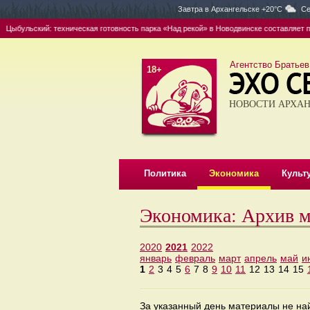
Завтра в
Архангельске +20°C
Се
Цыбульский: техническая готовность парка «Над рекой» в Новодвинске составляет по
Агентство Братьев
18+
НОВОСТИ АРХАН
Политика
Экономика
Культ
Экономика: Архив м
2020
2021
2022
январь
февраль
март
апрель
май
и
1
2
3
4
5
6
7
8
9
10
11
12
13
14
15
За указанный день материалы не н