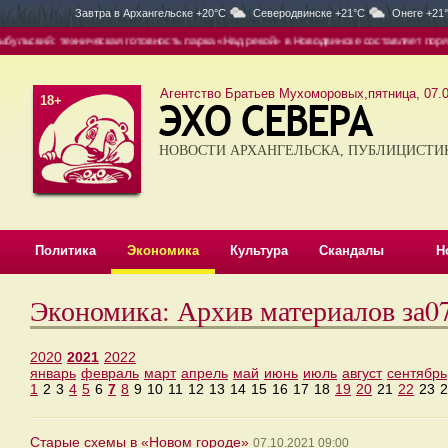
Завтра в
Архангельске +20°C
Северодвинске +21°C
Онеге +21
ьский: техническая готовность парка «Над рекой» в Новодвинске составляет порядк
Агентство Братьев Мухоморовых,пятница, 07.0
18+
НОВОСТИ АРХАНГЕЛЬСКА, ПУБЛИЦИСТИ
Политика
Экономика
Культура
Скандалы
Н
Экономика: Архив материалов за0
2020
2021
2022
январь
февраль
март
апрель
май
июнь
июль
август
сентябрь
1
2
3
4
5
6
7
8
9
10
11
12
13
14
15
16
17
18
19
20
21
22
23
2
Старые схемы в «Новом городе»
07.10.2021 09:00