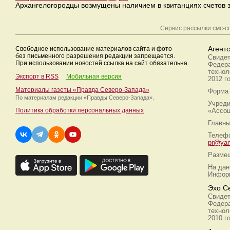
Архангелогородцы возмущены наличием в квитанциях счетов за
Сервис рассылки смс-
Свободное использование материалов сайта и фото
Агент
без письменного разрешения редакции запрещается.
Свидет
При использовании новостей ссылка на сайт обязательна.
Федера
технол
Экспорт в RSS
Мобильная версия
2012 г
Материалы газеты «Правда Северо-Запада»
Форма 
По материалам редакции
«Правды Северо-Запада».
Учреди
Политика обработки персональных данных
«Ассоц
Главны
Телефо
pr@yan
Размещ
На дан
Информ
Эхо С
Свидет
Федера
технол
2010 г