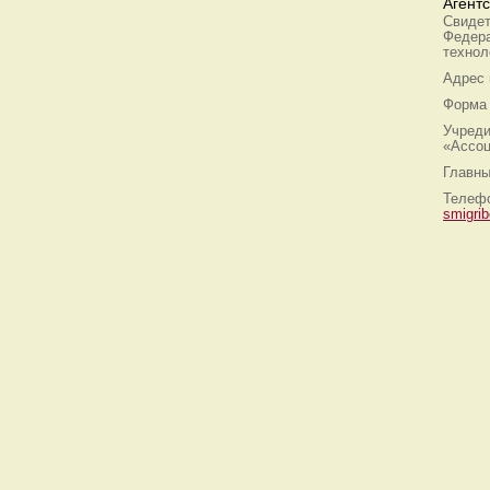
Агент
Свидет
Федера
технол
Адрес
Форма 
Учреди
«Ассоц
Главны
Телефо
smigri