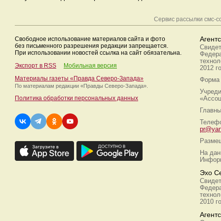
Сервис рассылки смс-
Свободное использование материалов сайта и фото
Агент
без письменного разрешения редакции запрещается.
Свидет
При использовании новостей ссылка на сайт обязательна.
Федера
технол
Экспорт в RSS
Мобильная версия
2012 г
Материалы газеты «Правда Северо-Запада»
Форма 
По материалам редакции
«Правды Северо-Запада».
Учреди
Политика обработки персональных данных
«Ассоц
Главны
Телефо
pr@yan
Размещ
На дан
Информ
Эхо С
Свидет
Федера
технол
2010 г
Агент