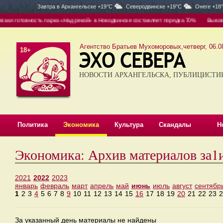
Завтра в
Архангельске +19°C
Северодвинске +19°C
Онеге +18
я готовность парка «Над рекой» в Новодвинске составляет порядка 70%
Вывоз — о
Агентство Братьев Мухоморовых,четверг, 06.08
18+
НОВОСТИ АРХАНГЕЛЬСКА, ПУБЛИЦИСТИ
Политика
Экономика
Культура
Скандалы
Н
Экономика: Архив материалов за
2021
2022
2023
январь
февраль
март
апрель
май
июнь
июль
август
сентябр
1
2
3
4
5
6
7
8
9
10
11
12
13
14
15
16
17
18
19
20
21
22
23
2
За указанный день материалы не найдены