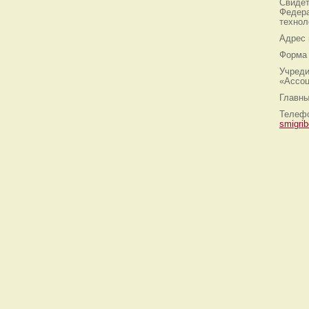
Свидет
Федера
технол
Адрес
Форма 
Учреди
«Ассоц
Главны
Телефо
smigri