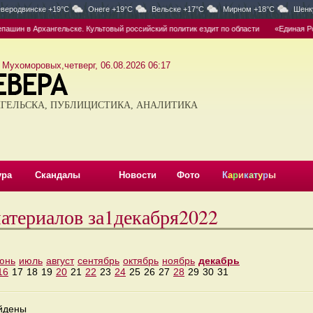
веродвинске +19°C
Онеге +19°C
Вельске +17°C
Мирном +18°C
Шенк
шин в Архангельске. Культовый российский политик ездит по области
«Единая Росс
 Мухоморовых,четверг, 06.08.2026 06:17
ГЕЛЬСКА, ПУБЛИЦИСТИКА, АНАЛИТИКА
ура
Скандалы
Новости
Фото
К
а
р
и
к
а
т
у
р
ы
атериалов за1декабря2022
юнь
июль
август
сентябрь
октябрь
ноябрь
декабрь
16
17
18
19
20
21
22
23
24
25
26
27
28
29
30
31
айдены