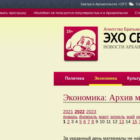
Завтра в
Архангельске +19°C
Се
ать прослушку
«Колобок» не пользуется популярностью и в Архангельске
Степа
Агентство Братьев
18+
НОВОСТИ АРХАН
Политика
Экономика
Культ
Экономика: Архив м
2021
2022
2023
январь
февраль
март
апрель
май
и
1
2
3
4
5
6
7
8
9
10
11
12
13
14
15
За указанный день материалы не н