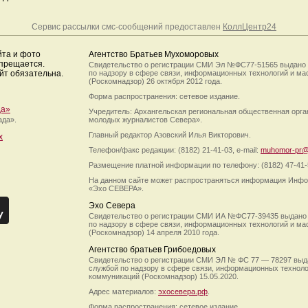
Сервис рассылки смс-сообщений предоставлен
КоллЦентр24
йта и фото
Агентство Братьев Мухоморовых
апрещается.
Свидетельство о регистрации СМИ Эл №ФС77-51565 выдано
йт обязательна.
по надзору в сфере связи, информационных технологий и м
(Роскомнадзор) 26 октября 2012 года.
Форма распространения: сетевое издание.
да»
Учредитель: Архангельская региональная общественная орг
ада».
молодых журналистов Севера».
Главный редактор Азовский Илья Викторович.
х
Телефон/факс редакции: (8182) 21-41-03, e-mail:
muhomor-pr@
Размещение платной информации по телефону: (8182) 47-41-
На данном сайте может распространяться информация Инфо
«Эхо СЕВЕРА».
Эхо Севера
Свидетельство о регистрации СМИ ИА №ФС77-39435 выдано
по надзору в сфере связи, информационных технологий и м
(Роскомнадзор) 14 апреля 2010 года.
Агентство братьев Грибоедовых
Свидетельство о регистрации СМИ ЭЛ № ФС 77 — 78297 выд
службой по надзору в сфере связи, информационных технол
коммуникаций (Роскомнадзор) 15.05.2020.
Адрес материалов:
эхосевера.рф
.
Форма распространения: сетевое издание.