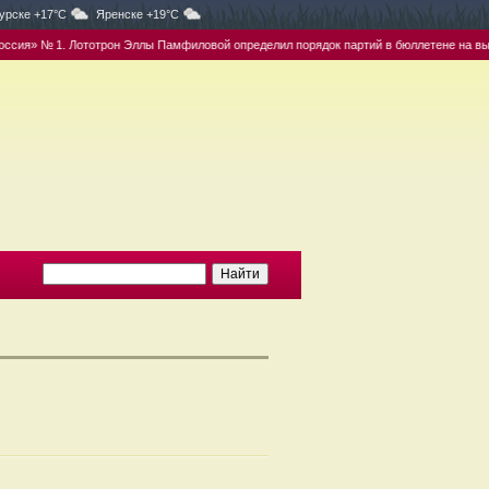
урске +17°C
Яренске +19°C
ия» № 1. Лототрон Эллы Памфиловой определил порядок партий в бюллетене на выбо