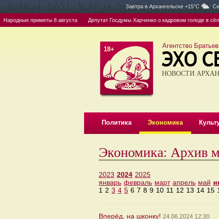
Завтра в
Архангельске +15°C
Се
ародные приметы 8 августа
Депутат Госдумы Харченко о кадровом голоде в сёлах: 
Агентство Братьев
18+
НОВОСТИ АРХАН
Политика
Экономика
Культ
Экономика: Архив м
2023
2024
2025
январь
февраль
март
апрель
май
и
1
2
3
4
5
6
7
8
9
10
11
12
13
14
15
Вперёд, на шконку!
24.06.2024 12:30