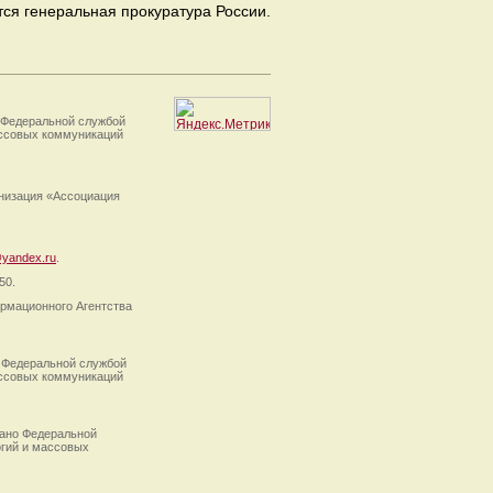
тся генеральная прокуратура России.
 Федеральной службой
ассовых коммуникаций
анизация «Ассоциация
yandex.ru
.
50.
рмационного Агентства
 Федеральной службой
ассовых коммуникаций
ано Федеральной
огий и массовых