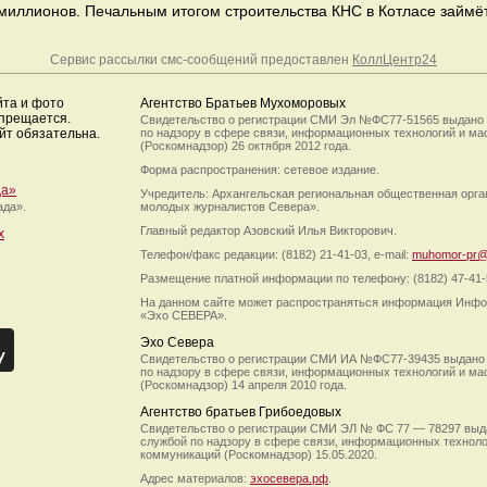
миллионов. Печальным итогом строительства КНС в Котласе займё
Сервис рассылки смс-сообщений предоставлен
КоллЦентр24
йта и фото
Агентство Братьев Мухоморовых
апрещается.
Свидетельство о регистрации СМИ Эл №ФС77-51565 выдано
йт обязательна.
по надзору в сфере связи, информационных технологий и м
(Роскомнадзор) 26 октября 2012 года.
Форма распространения: сетевое издание.
да»
Учредитель: Архангельская региональная общественная орг
ада».
молодых журналистов Севера».
Главный редактор Азовский Илья Викторович.
х
Телефон/факс редакции: (8182) 21-41-03, e-mail:
muhomor-pr@
Размещение платной информации по телефону: (8182) 47-41-
На данном сайте может распространяться информация Инфо
«Эхо СЕВЕРА».
Эхо Севера
Свидетельство о регистрации СМИ ИА №ФС77-39435 выдано
по надзору в сфере связи, информационных технологий и м
(Роскомнадзор) 14 апреля 2010 года.
Агентство братьев Грибоедовых
Свидетельство о регистрации СМИ ЭЛ № ФС 77 — 78297 выд
службой по надзору в сфере связи, информационных технол
коммуникаций (Роскомнадзор) 15.05.2020.
Адрес материалов:
эхосевера.рф
.