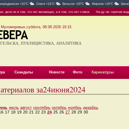
веродвинске +16°C
Онеге +16°C
Вельске +20°C
Мирном +18°C
Шенк
дело не в том, что нет желающих, а в том, что нет ставок
На-ду-ли: горячая вода 
 Мухоморовых,суббота, 08.08.2026 19:15
ГЕЛЬСКА, ПУБЛИЦИСТИКА, АНАЛИТИКА
ура
Скандалы
Новости
Фото
К
а
р
и
к
а
т
у
р
ы
атериалов за24июня2024
юнь
июль
август
сентябрь
октябрь
ноябрь
декабрь
16
17
18
19
20
21
22
23
24
25
26
27
28
29
30