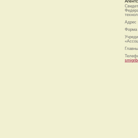
Агент
Свидет
Федера
технол
Адрес
Форма 
Учреди
«Ассоц
Главны
Телефо
smigri