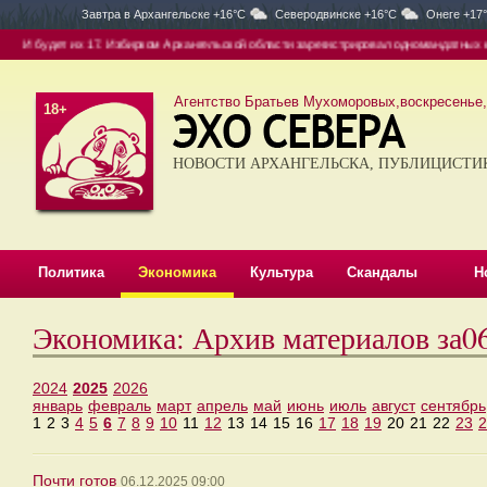
Завтра в
Архангельске +16°C
Северодвинске +16°C
Онеге +17
И будет их 17. Избирком Архангельской области зарегистрировал одномандатных кан
Агентство Братьев Мухоморовых,воскресенье, 
18+
НОВОСТИ АРХАНГЕЛЬСКА, ПУБЛИЦИСТИ
Политика
Экономика
Культура
Скандалы
Н
Экономика: Архив материалов за0
2024
2025
2026
январь
февраль
март
апрель
май
июнь
июль
август
сентябрь
1
2
3
4
5
6
7
8
9
10
11
12
13
14
15
16
17
18
19
20
21
22
23
2
Почти готов
06.12.2025 09:00