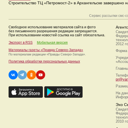
Строительство ТЦ «Петромост-2» в Архангельске завершено н
Сервис рассылки смс-
Свободное использование материалов сайта и фото
Агент
без письменного разрешения редакции запрещается.
Свидет
При использовании новостей ссылка на сайт обязательна.
Федера
технол
Экспорт в RSS
Мобильная версия
2012 г
Материалы газеты «Правда Северо-Запада»
Форма 
По материалам редакции
«Правды Северо-Запада».
Учреди
Политика обработки персональных данных
«Ассоц
Главны
Телефо
pr@yan
Размещ
На дан
Информ
Эхо С
Свидет
Федера
технол
2010 г