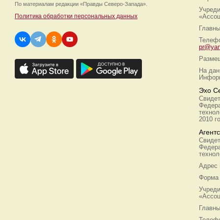
По материалам редакции
«Правды Северо-Запада».
Учреди
Политика обработки персональных данных
«Ассоц
Главны
Телефо
pr@yan
Размещ
На дан
Информ
Эхо С
Свидет
Федера
технол
2010 г
Агент
Свидет
Федера
технол
Адрес
Форма 
Учреди
«Ассоц
Главны