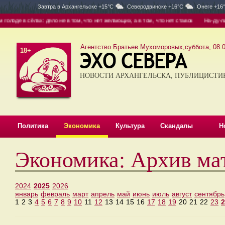
Завтра в
Архангельске +15°C
Северодвинске +16°C
Онеге +16
оде в сёлах: дело не в том, что нет желающих, а в том, что нет ставок
На-ду-ли: г
Агентство Братьев Мухоморовых,суббота, 08.0
18+
НОВОСТИ АРХАНГЕЛЬСКА, ПУБЛИЦИСТИ
Политика
Экономика
Культура
Скандалы
Н
Экономика: Архив ма
2024
2025
2026
январь
февраль
март
апрель
май
июнь
июль
август
сентябрь
1
2
3
4
5
6
7
8
9
10
11
12
13
14
15
16
17
18
19
20
21
22
23
2