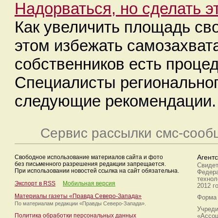
Надорваться, но сделать э
Как увеличить площадь сво
этом избежать самозахват
собственников есть процед
Специалисты региональног
следующие рекомендации.
Сервис рассылки смс-сооб
Свободное использование материалов сайта и фото
Агент
без письменного разрешения редакции запрещается.
Свидет
При использовании новостей ссылка на сайт обязательна.
Федера
технол
Экспорт в RSS
Мобильная версия
2012 г
Материалы газеты «Правда Северо-Запада»
Форма 
По материалам редакции
«Правды Северо-Запада».
Учреди
Политика обработки персональных данных
«Ассоц