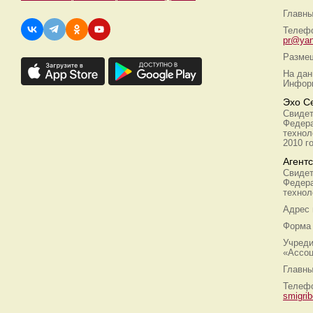
Главны
Телефо
pr@yan
Размещ
На дан
Информ
Эхо С
Свидет
Федера
технол
2010 г
Агент
Свидет
Федера
технол
Адрес
Форма 
Учреди
«Ассоц
Главны
Телефо
smigri