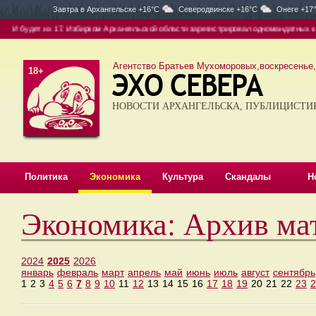
Завтра в
Архангельске +16°C
Северодвинске +16°C
Онеге +17
И будет их 17. Избирком Архангельской области зарегистрировал одномандатных кан
Агентство Братьев Мухоморовых,воскресенье, 
18+
НОВОСТИ АРХАНГЕЛЬСКА, ПУБЛИЦИСТИ
Политика
Экономика
Культура
Скандалы
Н
Экономика: Архив ма
2024
2025
2026
январь
февраль
март
апрель
май
июнь
июль
август
сентябрь
1
2
3
4
5
6
7
8
9
10
11
12
13
14
15
16
17
18
19
20
21
22
23
2