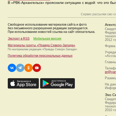
В «РВК-Архангельск» прояснили ситуацию с водой: что это бы
Сервис рассылки смс-
Свободное использование материалов сайта и фото
Агент
без письменного разрешения редакции запрещается.
Свидет
При использовании новостей ссылка на сайт обязательна.
Федера
технол
Экспорт в RSS
Мобильная версия
2012 г
Материалы газеты «Правда Северо-Запада»
Форма 
По материалам редакции
«Правды Северо-Запада».
Учреди
Политика обработки персональных данных
«Ассоц
Главны
Телефо
pr@yan
Размещ
На дан
Информ
Эхо С
Свидет
Федера
технол
2010 г