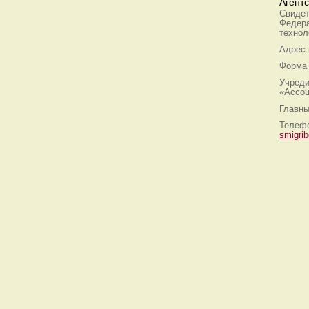
Агент
Свидет
Федера
технол
Адрес
Форма 
Учреди
«Ассоц
Главны
Телефо
smigri