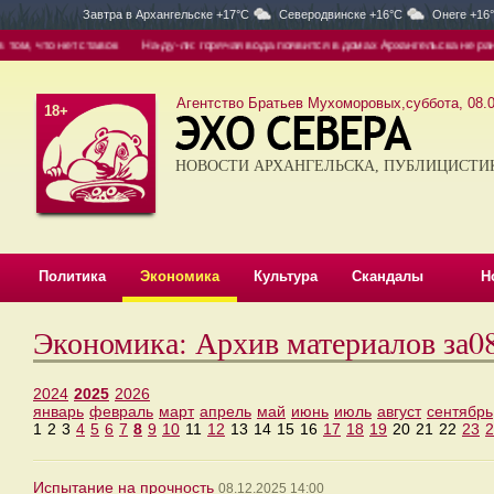
Завтра в
Архангельске +17°C
Северодвинске +16°C
Онеге +16
м, что нет ставок
На-ду-ли: горячая вода появится в домах Архангельска не раньш
Агентство Братьев Мухоморовых,суббота, 08.0
18+
НОВОСТИ АРХАНГЕЛЬСКА, ПУБЛИЦИСТИ
Политика
Экономика
Культура
Скандалы
Н
Экономика: Архив материалов за0
2024
2025
2026
январь
февраль
март
апрель
май
июнь
июль
август
сентябрь
1
2
3
4
5
6
7
8
9
10
11
12
13
14
15
16
17
18
19
20
21
22
23
2
Испытание на прочность
08.12.2025 14:00