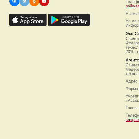
Телефо
pr@yan
Размещ
На дан
Информ
Эхо С
Свидет
Федера
технол
2010 г
Агент
Свидет
Федера
технол
Адрес
Форма 
Учреди
«Ассоц
Главны
Телефо
smigri