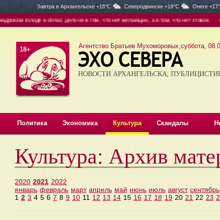
Завтра в
Архангельске +18°C
Северодвинске +18°C
Онеге +17
вом голоде в сёлах: дело не в том, что нет желающих, а в том, что нет ставок
На-
Агентство Братьев Мухоморовых,суббота, 08.0
18+
НОВОСТИ АРХАНГЕЛЬСКА, ПУБЛИЦИСТИ
Политика
Экономика
Культура
Скандалы
Н
Культура: Архив мате
2020
2021
2022
январь
февраль
март
апрель
май
июнь
июль
август
сентябрь
1
2
3
4
5
6
7
8
9
10
11
12
13
14
15
16
17
18
19
20
21
22
23
2