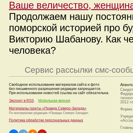
Ваше величество, женщин
Продолжаем нашу постоянн
поморской историей про б
Викторию Шабанову. Как ч
человека?
Сервис рассылки смс-сооб
Свободное использование материалов сайта и фото
Агент
без письменного разрешения редакции запрещается.
Свидет
При использовании новостей ссылка на сайт обязательна.
Федера
технол
Экспорт в RSS
Мобильная версия
2012 г
Материалы газеты «Правда Северо-Запада»
Форма 
По материалам редакции
«Правды Северо-Запада».
Учреди
Политика обработки персональных данных
«Ассоц
Главны