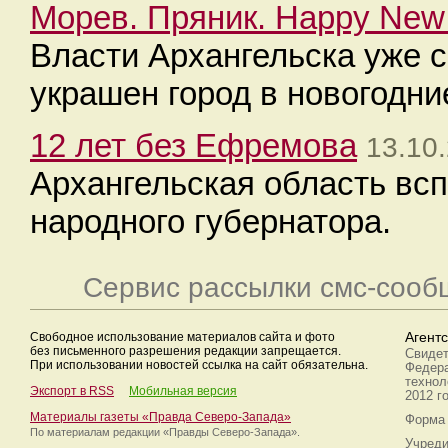
Морев. Пряник. Happy New
Власти Архангельска уже с
украшен город в новогодни
12 лет без Ефремова
13.10
Архангельская область вс
народного губернатора.
Сервис рассылки смс-сооб
Свободное использование материалов сайта и фото
Агент
без письменного разрешения редакции запрещается.
Свидет
При использовании новостей ссылка на сайт обязательна.
Федера
технол
Экспорт в RSS
Мобильная версия
2012 г
Материалы газеты «Правда Северо-Запада»
Форма 
По материалам редакции
«Правды Северо-Запада».
Учреди