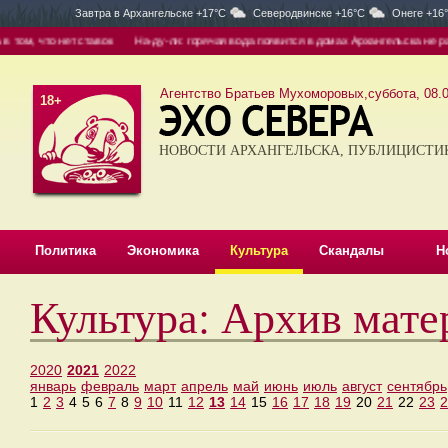
Завтра в
Архангельске +17°C
Северодвинске +16°C
Онеге +16
том, что нет ставок
На-ду-ли: горячая вода появится в домах Архангельска не ран
Агентство Братьев Мухоморовых,суббота, 08.0
18+
НОВОСТИ АРХАНГЕЛЬСКА, ПУБЛИЦИСТИ
Политика
Экономика
Культура
Скандалы
Н
Культура: Архив мате
2020
2021
2022
январь
февраль
март
апрель
май
июнь
июль
август
сентябрь
1
2
3
4
5
6
7
8
9
10
11
12
13
14
15
16
17
18
19
20
21
22
23
2