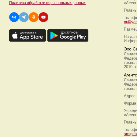
Политика обработки персональных данных
«Ассоц
Главны
Телефо
pr@yan
Размещ
На дан
Информ
Эхо С
Свидет
Федера
технол
2010 г
Агент
Свидет
Федера
технол
Адрес
Форма 
Учреди
«Ассоц
Главны
Телефо
smigri