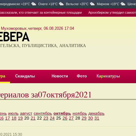
веродвинске +19°C
Онеге +18°C
Вельске +20°C
Мирном +19°C
Шенк
сказали, кто отвечает за контейнерные площадки
Архизбирком утвердил самоотвод
 Мухоморовых,четверг, 06.08.2026 17:04
ГЕЛЬСКА, ПУБЛИЦИСТИКА, АНАЛИТИКА
ура
Скандалы
Новости
Фото
К
а
р
и
к
а
т
у
р
ы
териалов за07октября2021
юнь
июль
август
сентябрь
октябрь
ноябрь
декабрь
16
17
18
19
20
21
22
23
24
25
26
27
28
29
30
31
10.2021 15:30