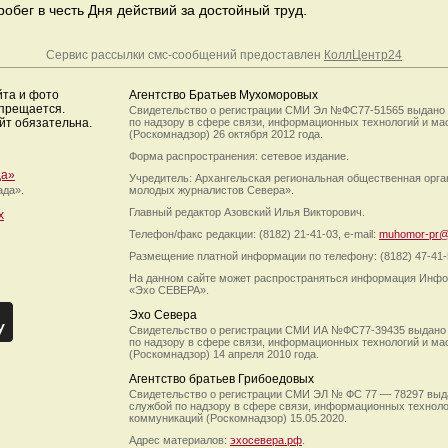
бег в честь Дня действий за достойный труд.
Сервис рассылки смс-сообщений предоставлен
КоллЦентр24
йта и фото
Агентство Братьев Мухоморовых
апрещается.
Свидетельство о регистрации СМИ Эл №ФС77-51565 выдано
йт обязательна.
по надзору в сфере связи, информационных технологий и м
(Роскомнадзор) 26 октября 2012 года.
Форма распространения: сетевое издание.
да»
Учредитель: Архангельская региональная общественная орг
ада».
молодых журналистов Севера».
Главный редактор Азовский Илья Викторович.
х
Телефон/факс редакции: (8182) 21-41-03, e-mail:
muhomor-pr@
Размещение платной информации по телефону: (8182) 47-41-
На данном сайте может распространяться информация Инфо
«Эхо СЕВЕРА».
Эхо Севера
Свидетельство о регистрации СМИ ИА №ФС77-39435 выдано
по надзору в сфере связи, информационных технологий и м
(Роскомнадзор) 14 апреля 2010 года.
Агентство братьев Грибоедовых
Свидетельство о регистрации СМИ ЭЛ № ФС 77 — 78297 выд
службой по надзору в сфере связи, информационных технол
коммуникаций (Роскомнадзор) 15.05.2020.
Адрес материалов:
эхосевера.рф
.