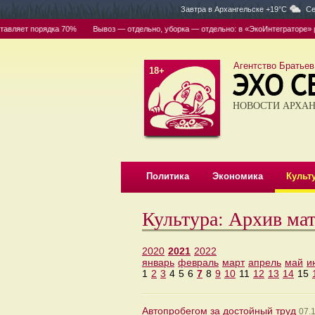
Завтра в
Архангельске +19°C
Се
вляет порядка 70%
Вывоз — отдельно, уборка — отдельно: в «ЭкоИнтеграторе» рас
Агентство Братьев
18+
НОВОСТИ АРХАН
Политика
Экономика
Культ
Культура: Архив ма
2020
2021
2022
январь
февраль
март
апрель
май
и
1
2
3
4
5
6
7
8
9
10
11
12
13
14
15
Автопробегом за достойный труд
07.