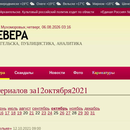
веродвинске +19°C
Онеге +19°C
Вельске +17°C
Мирном +18°C
Шенк
ангельске. Культовый российский политик ездит по области
«Единая Россия» № 1.
 Мухоморовых,четверг, 06.08.2026 03:16
ГЕЛЬСКА, ПУБЛИЦИСТИКА, АНАЛИТИКА
ура
Скандалы
Новости
Фото
К
а
р
и
к
а
т
у
р
ы
териалов за12октября2021
юнь
июль
август
сентябрь
октябрь
ноябрь
декабрь
16
17
18
19
20
21
22
23
24
25
26
27
28
29
30
31
юльке»
12.10.2021 09:00