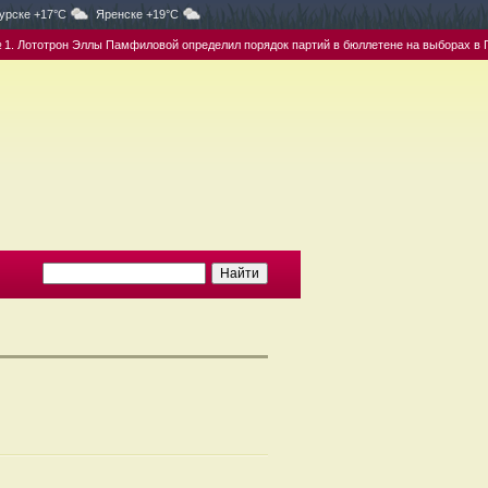
урске +17°C
Яренске +19°C
 Лототрон Эллы Памфиловой определил порядок партий в бюллетене на выборах в ГД 