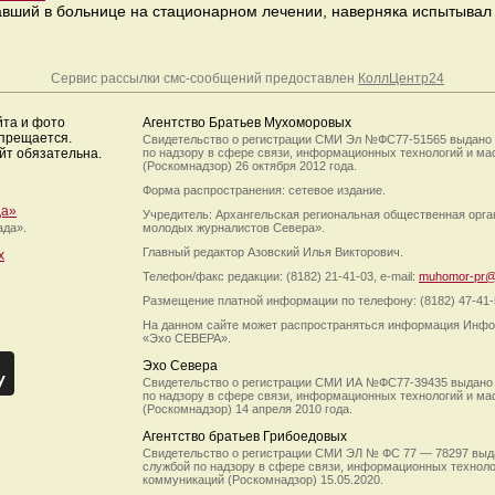
вший в больнице на стационарном лечении, наверняка испытывал те
Сервис рассылки смс-сообщений предоставлен
КоллЦентр24
йта и фото
Агентство Братьев Мухоморовых
апрещается.
Свидетельство о регистрации СМИ Эл №ФС77-51565 выдано
йт обязательна.
по надзору в сфере связи, информационных технологий и м
(Роскомнадзор) 26 октября 2012 года.
Форма распространения: сетевое издание.
да»
Учредитель: Архангельская региональная общественная орг
ада».
молодых журналистов Севера».
Главный редактор Азовский Илья Викторович.
х
Телефон/факс редакции: (8182) 21-41-03, e-mail:
muhomor-pr@
Размещение платной информации по телефону: (8182) 47-41-
На данном сайте может распространяться информация Инфо
«Эхо СЕВЕРА».
Эхо Севера
Свидетельство о регистрации СМИ ИА №ФС77-39435 выдано
по надзору в сфере связи, информационных технологий и м
(Роскомнадзор) 14 апреля 2010 года.
Агентство братьев Грибоедовых
Свидетельство о регистрации СМИ ЭЛ № ФС 77 — 78297 выд
службой по надзору в сфере связи, информационных технол
коммуникаций (Роскомнадзор) 15.05.2020.