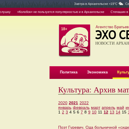
Завтра в
Архангельске +19°C
Се
ушку
«Колобок» не пользуется популярностью и в Архангельске
Степашин в Арх
Агентство Братьев
18+
НОВОСТИ АРХАН
Политика
Экономика
Культ
Культура: Архив ма
2020
2021
2022
январь
февраль
март
апрель
май
и
1
2
3
4
5
6
7
8
9
10
11
12
13
14
15
Поэт Гуревич. Ода больничной «сид