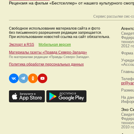
Рецензия на фильм «Бестселлер» от нашего культурного смот
Сервис рассылки смс-
Свободное использование материалов сайта и фото
Агент
без письменного разрешения редакции запрещается.
Свидет
При использовании новостей ссылка на сайт обязательна.
Федера
технол
Экспорт в RSS
Мобильная версия
2012 г
Материалы газеты «Правда Северо-Запада»
Форма 
По материалам редакции
«Правды Северо-Запада».
Учреди
Политика обработки персональных данных
«Ассоц
Главны
Телефо
pr@yan
Размещ
На дан
Информ
Эхо С
Свидет
Федера
технол
2010 г