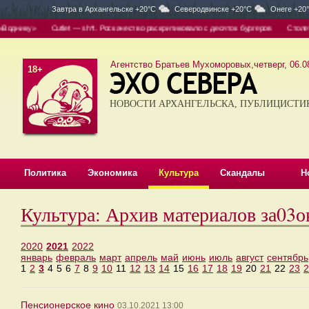
Завтра в
Архангельске +20°C
Северодвинске +20°C
Онеге +20
однику»
Cutlet — sh*t. Роскачество раскритиковало с десяток бургеров
Столетни
Агентство Братьев Мухоморовых,четверг, 06.08
18+
НОВОСТИ АРХАНГЕЛЬСКА, ПУБЛИЦИСТИ
Политика
Экономика
Культура
Скандалы
Н
Культура: Архив материалов за03
2020
2021
2022
январь
февраль
март
апрель
май
июнь
июль
август
сентябрь
1
2
3
4
5
6
7
8
9
10
11
12
13
14
15
16
17
18
19
20
21
22
23
2
Пенсионерское кино
03.10.2021 13:00