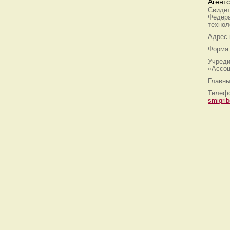
Агент
Свидет
Федера
технол
Адрес
Форма 
Учреди
«Ассоц
Главны
Телефо
smigri