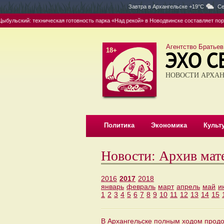
Завтра в
Архангельске +19°C
Се
ульский: техническая готовность парка «Над рекой» в Новодвинске составляет поряд
Агентство Братьев
18+
НОВОСТИ АРХАН
Политика
Экономика
Культ
Новости: Архив мат
2016
2017
2018
январь
февраль
март
апрель
май
и
1
2
3
4
5
6
7
8
9
10
11
12
13
14
15
В Архангельске полным ходом продо