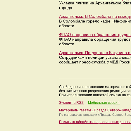
Укладка плитки на Архангельске бл
города.
Архангельск. В Соломбале на выход
В Соломбале горело кафе «Инфинити
области.
ФПАО направила обращения трудовы
ФПАО направила обращения трудовы
области.
Архангельск. По дороге в Катунино 
Сотрудниками полиции устанавливаю
сообщает пресс-служба УМВД России
Свободное использование материалов са
без письменного разрешения редакции з
При использовании новостей ссылка на са
Экспорт в RSS
Мобильная версия
Материалы газеты «Правда Северо-Запа
По материалам редакции
«Правды Северо-Зап
Политика обработки персональных данны