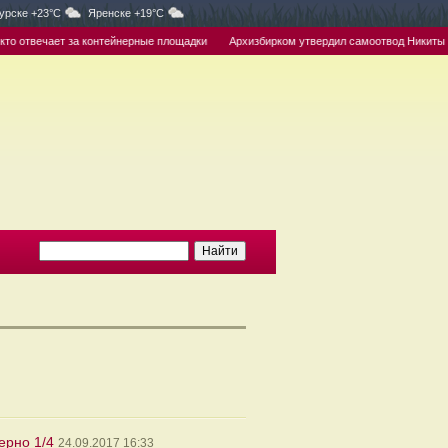
урске +23°C
Яренске +19°C
о отвечает за контейнерные площадки
Архизбирком утвердил самоотвод Никиты с ре
ерно 1/4
24.09.2017 16:33