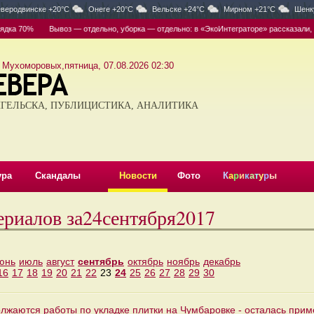
веродвинске +20°C
Онеге +20°C
Вельске +24°C
Мирном +21°C
Шенк
ка 70%
Вывоз — отдельно, уборка — отдельно: в «ЭкоИнтеграторе» рассказали, кт
 Мухоморовых,пятница, 07.08.2026 02:30
ГЕЛЬСКА, ПУБЛИЦИСТИКА, АНАЛИТИКА
ура
Скандалы
Новости
Фото
К
а
р
и
к
а
т
у
р
ы
ериалов за24сентября2017
юнь
июль
август
сентябрь
октябрь
ноябрь
декабрь
16
17
18
19
20
21
22
23
24
25
26
27
28
29
30
лжаются работы по укладке плитки на Чумбаровке - осталась прим