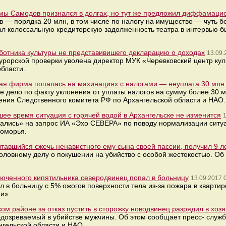
амы Самодов признался в долгах, но тут же предложил диффамаци
— порядка 20 млн, в том числе по налогу на имущество — чуть бо
ал колоссальную кредиторскую задолженность театра в интервью б
аботника культуры не представивишего декларацию о доходах
13.09.
урорской проверки уволена директор МУК «Черевковский центр кул
бласти.
ая фирма попалась на махинациях с налогами — неуплата 30 млн
е дело по факту уклонения от уплаты налогов на сумму более 30 
ения Следственного комитета РФ по Архангельской области и НАО.
йшее время ситуация с горячей водой в Архангельске не изменится
1
сались» на запрос ИА «Эхо СЕВЕРА» по поводу нормализации сит
Поморья.
ытавшийся сжечь ненавистного ему сына своей пассии, получил 9 л
оловному делу о покушении на убийство с особой жестокостью. Об
люченного кипятильника северодвинец попал в больницу
13.09.2017 
 в больницу с 5% ожогов поверхности тела из-за пожара в квартир
и».
ком районе за отказ пустить в сторожку новодвинец разрядил в хоз
дозреваемый в убийстве мужчины. Об этом сообщает пресс- служ
нгельской области и НАО.