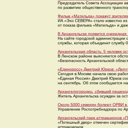
Председатель Совета Ассоциации авт
по развитию общественного транспор
Фильм «Матильда» покажут зрителям
ИА «Эхо СЕВЕРА» стало известно из 
от показа фильма «Матильда» и даж
В Архангельске появится очередная
На сайте городской администрации 
службы, которая объединит службу 
Архангельская область: 5 человек о
В Ленском районе выясняются обстоя
«Безопасность Архангельской област
«Единоросс» Дмитрий Юрков: «Депу
Сегодня в Москве начала свою рабо
«Единая Россия» Дмитрий Юрков соо
на сентябрь. Об этом сообщается н
Архангелогородец, сбивший пешеход
Житель Архангельска осужден за ост
Около 5000 северян болеют ​ОРВИ в 
Управление Роспотребнадзора по Ар
Архангельский парк аттракционов «П
«Потешный двор» отмечен сертифика
аттракционов.