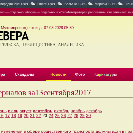
веродвинске +20°C
Онеге +20°C
Вельске +24°C
Мирном +21°C
Шенк
отдельно, уборка — отдельно: в «ЭкоИнтеграторе» рассказали, кто отвечает за конт
 Мухоморовых,пятница, 07.08.2026 05:30
ГЕЛЬСКА, ПУБЛИЦИСТИКА, АНАЛИТИКА
ура
Скандалы
Новости
Фото
К
а
р
и
к
а
т
у
р
ы
ериалов за13сентября2017
юнь
июль
август
сентябрь
октябрь
ноябрь
декабрь
16
17
18
19
20
21
22
23
24
25
26
27
28
29
30
е изменения в сфере общественного транспорта должны идти в пр