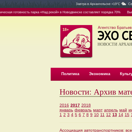
Завтра в
Архангельске +19°C
Се
ая готовность парка «Над рекой» в Новодвинске составляет порядка 70%
Вывоз — 
Агентство Братьев
18+
НОВОСТИ АРХАН
Политика
Экономика
Культ
Новости: Архив мат
2016
2017
2018
январь
февраль
март
апрель
май
и
1
2
3
4
5
6
7
8
9
10
11
12
13
14
15
Ассоциация автотранспортников: вс