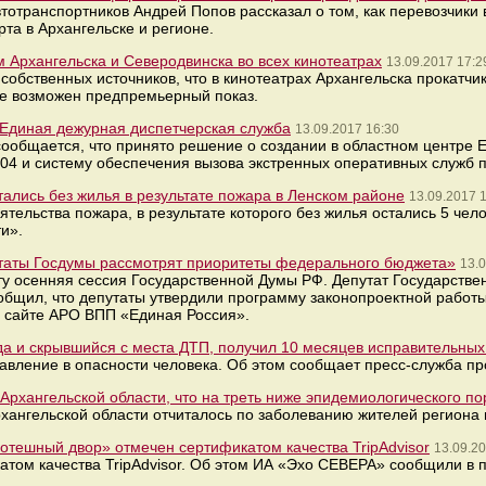
отранспортников Андрей Попов рассказал о том, как перевозчики 
та в Архангельске и регионе.
 Архангельска и Северодвинска во всех кинотеатрах
13.09.2017 17:2
собственных источников, что в кинотеатрах Архангельска прокатчи
е возможен предпремьерный показ.
 Единая дежурная диспетчерская служба
13.09.2017 16:30
сообщается, что принято решение о создании в областном центре 
004 и систему обеспечения вызова экстренных оперативных служб 
стались без жилья в результате пожара в Ленском районе
13.09.2017 
тельства пожара, в результате которого без жилья остались 5 чел
и».
таты Госдумы рассмотрят приоритеты федерального бюджета»
13.0
ту осенняя сессия Государственной Думы РФ. Депутат Государств
бщил, что депутаты утвердили программу законопроектной работ
а сайте АРО ВПП «Единая Россия».
а и скрывшийся с места ДТП, получил 10 месяцев исправительных
авление в опасности человека. Об этом сообщает пресс-служба пр
Архангельской области, что на треть ниже эпидемиологического по
хангельской области отчиталось по заболеванию жителей региона
отешный двор» отмечен сертификатом качества TripAdvisor
13.09.20
том качества TripAdvisor. Об этом ИА «Эхо СЕВЕРА» сообщили в п