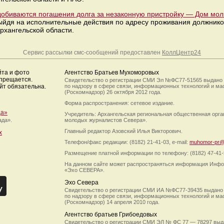
добиваются погашения долга за незаконную пристройку — Дом мол
ыйдя на исполнительные действия по адресу проживания должников
хангельской области.
Сервис рассылки смс-сообщений предоставлен
КоллЦентр24
йта и фото
Агентство Братьев Мухоморовых
апрещается.
Свидетельство о регистрации СМИ Эл №ФС77-51565 выдано
йт обязательна.
по надзору в сфере связи, информационных технологий и м
(Роскомнадзор) 26 октября 2012 года.
Форма распространения: сетевое издание.
да»
Учредитель: Архангельская региональная общественная орг
ада».
молодых журналистов Севера».
Главный редактор Азовский Илья Викторович.
х
Телефон/факс редакции: (8182) 21-41-03, e-mail:
muhomor-pr@
Размещение платной информации по телефону: (8182) 47-41-
На данном сайте может распространяться информация Инфо
«Эхо СЕВЕРА».
Эхо Севера
Свидетельство о регистрации СМИ ИА №ФС77-39435 выдано
по надзору в сфере связи, информационных технологий и м
(Роскомнадзор) 14 апреля 2010 года.
Агентство братьев Грибоедовых
Свидетельство о регистрации СМИ ЭЛ № ФС 77 — 78297 выд