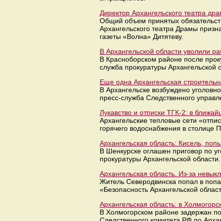
Директор Архангельского театра др
Общий объем принятых обязательств 
Архангельского театра Драмы призн
газеты «Волна» Дитятеву.
В Архангельской области уволили р
В Красноборском районе после прок
служба прокуратуры Архангельской о
Еще одна Архангельская строительн
В Архангельске возбуждено уголовно
пресс-служба Следственного управл
Лукавство и отписки ТГК-2: в ближа
Архангельские тепловые сети «отпи
горячего водоснабжения в столице 
Архангельская область: Кисель, поп
В Шенкурске оглашен приговор по уг
прокуратуры Архангельской области.
Архангельская область. Из-за невык
Житель Северодвинска попал в попал
«Безопасность Архангельской област
Архангельская область: в Холмогорс
В Холмогорском районе задержан по
Следственного комитета РФ по Арха