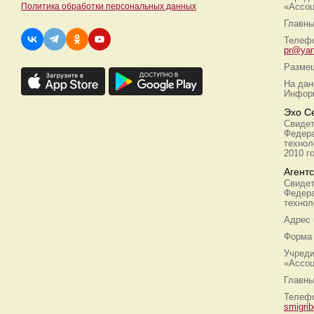
Политика обработки персональных данных
«Ассоц
Главны
Телефо
pr@yan
Размещ
На дан
Информ
Эхо С
Свидет
Федера
технол
2010 г
Агент
Свидет
Федера
технол
Адрес
Форма 
Учреди
«Ассоц
Главны
Телефо
smigri