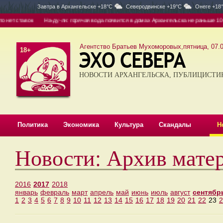
Завтра в
Архангельске +18°C
Северодвинске +19°C
Онеге +18
к
На-ду-ли: горячая вода появится в домах Архангельска не раньше 10 августа
Агентство Братьев Мухоморовых,пятница, 07.0
18+
НОВОСТИ АРХАНГЕЛЬСКА, ПУБЛИЦИСТИ
Политика
Экономика
Культура
Скандалы
Н
Новости: Архив мате
2016
2017
2018
январь
февраль
март
апрель
май
июнь
июль
август
сентябр
1
2
3
4
5
6
7
8
9
10
11
12
13
14
15
16
17
18
19
20
21
22
23
2