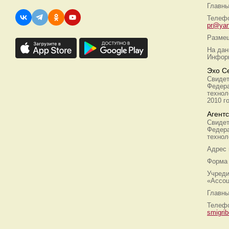
Главны
Телефо
pr@yan
Размещ
На дан
Информ
Эхо С
Свидет
Федера
технол
2010 г
Агент
Свидет
Федера
технол
Адрес
Форма 
Учреди
«Ассоц
Главны
Телефо
smigri