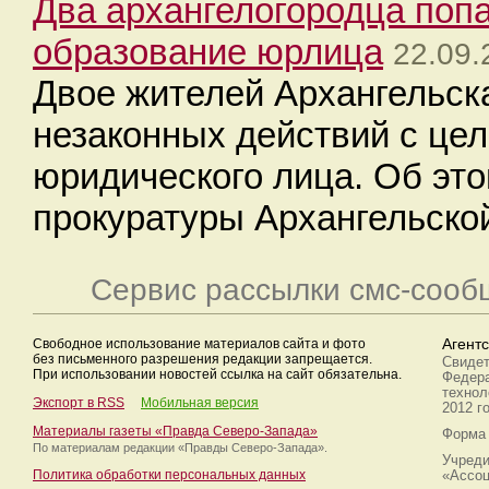
Два архангелогородца попа
образование юрлица
22.09.
Двое жителей Архангельск
незаконных действий с це
юридического лица. Об эт
прокуратуры Архангельской
Сервис рассылки смс-сооб
Свободное использование материалов сайта и фото
Агент
без письменного разрешения редакции запрещается.
Свидет
При использовании новостей ссылка на сайт обязательна.
Федера
технол
Экспорт в RSS
Мобильная версия
2012 г
Материалы газеты «Правда Северо-Запада»
Форма 
По материалам редакции
«Правды Северо-Запада».
Учреди
Политика обработки персональных данных
«Ассоц