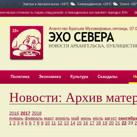
Завтра в
Архангельске +19°C
Северодвинске +20°C
Онеге +20
готовность парка «Над рекой» в Новодвинске составляет порядка 70%
Вывоз — отд
Агентство Братьев Мухоморовых,пятница, 07.0
18+
НОВОСТИ АРХАНГЕЛЬСКА, ПУБЛИЦИСТИ
Политика
Экономика
Культура
Скандалы
Н
Новости: Архив мате
2016
2017
2018
январь
февраль
март
апрель
май
июнь
июль
август
сентябр
1
2
3
4
5
6
7
8
9
10
11
12
13
14
15
16
17
18
19
20
21
22
23
2