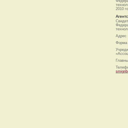
Федера
технол
2010 г
Агент
Свидет
Федера
технол
Адрес
Форма 
Учреди
«Ассоц
Главны
Телефо
smigri