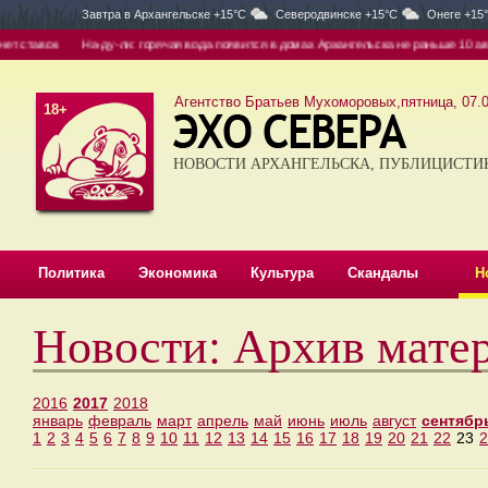
Завтра в
Архангельске +15°C
Северодвинске +15°C
Онеге +15
На-ду-ли: горячая вода появится в домах Архангельска не раньше 10 августа
Серё
Агентство Братьев Мухоморовых,пятница, 07.0
18+
НОВОСТИ АРХАНГЕЛЬСКА, ПУБЛИЦИСТИ
Политика
Экономика
Культура
Скандалы
Н
Новости: Архив мате
2016
2017
2018
январь
февраль
март
апрель
май
июнь
июль
август
сентябр
1
2
3
4
5
6
7
8
9
10
11
12
13
14
15
16
17
18
19
20
21
22
23
2