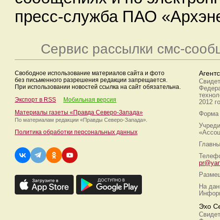
пресс-служба ПАО «Архэн
Сервис рассылки смс-сооб
Свободное использование материалов сайта и фото
Агент
без письменного разрешения редакции запрещается.
Свидет
При использовании новостей ссылка на сайт обязательна.
Федера
технол
Экспорт в RSS
Мобильная версия
2012 г
Материалы газеты «Правда Северо-Запада»
Форма 
По материалам редакции
«Правды Северо-Запада».
Учреди
Политика обработки персональных данных
«Ассоц
Главны
Телефо
pr@yan
Размещ
На дан
Информ
Эхо С
Свидет