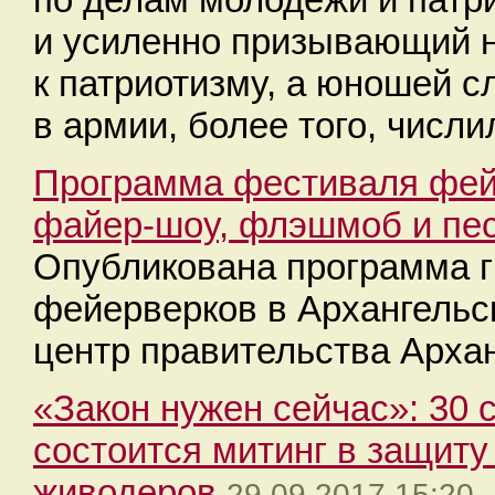
и усиленно призывающий
к патриотизму, а юношей с
в армии, более того, числи
Программа фестиваля фейе
файер-шоу, флэшмоб и пе
Опубликована программа 
фейерверков в Архангельс
центр правительства Архан
«Закон нужен сейчас»: 30 
состоится митинг в защиту
живодеров
29.09.2017 15:20