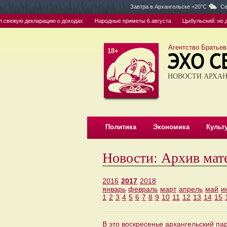
Завтра в
Архангельске +20°C
Се
вежую декларацию о доходах
Народные приметы 6 августа
Цыбульский: не дад
Агентство Братьев
18+
НОВОСТИ АРХАН
Политика
Экономика
Культ
Новости: Архив мат
2016
2017
2018
январь
февраль
март
апрель
май
и
1
2
3
4
5
6
7
8
9
10
11
12
13
14
15
В это воскресенье архангельский па