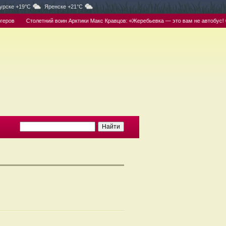
урске +19°C
Яренске +21°C
ров
Столетний воин Арктики Макс Кравцов: «Жеребьевка — это вам не автобус! Ст