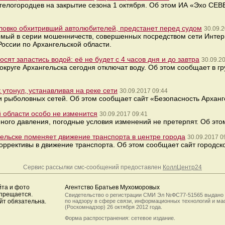
елогородцев на закрытие сезона 1 октября. Об этом ИА «Эхо СЕВ
 ловко обхитривший автолюбителей, предстанет перед судом
30.09.2
емый в серии мошенничеств, совершенных посредством сети Интерн
оссии по Архангельской области.
т запастись водой: её не будет с 4 часов дня и до завтра
30.09.2
круге Архангельска сегодня отключат воду. Об этом сообщает в г
утонул, устанавливая на реке сети
30.09.2017 09:44
и рыболовных сетей. Об этом сообщает сайт «Безопасность Арханг
 области особо не изменится
30.09.2017 09:41
ого давления, погодные условия изменений не претерпят. Об это
ельске поменяет движение транспорта в центре города
30.09.2017 0
оррективы в движение транспорта. Об этом сообщает сайт городск
Сервис рассылки смс-сообщений предоставлен
КоллЦентр24
йта и фото
Агентство Братьев Мухоморовых
апрещается.
Свидетельство о регистрации СМИ Эл №ФС77-51565 выдано
йт обязательна.
по надзору в сфере связи, информационных технологий и м
(Роскомнадзор) 26 октября 2012 года.
Форма распространения: сетевое издание.