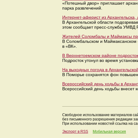
«Потешный двор» приглашает арханг
парка развлечений.
Интернет-аферист из Архангельска,
В Архангельской области подозрева
этом сообщает пресс-служба УМВД Р
Жителей Соломбалы и Маймаксы прося
В Соломбальском и Маймаксанском о
в «ВК».
В Верхнетоемском районе подросток 
Подросток утонул во время установк
На выходных погода в Архангельской
В Поморье сохранятся фон повышенн
Всероссийский день ходьбы в Арханг
Всероссийский день ходьбы внесет к
Свободное использование материалов са
без письменного разрешения редакции з
При использовании новостей ссылка на са
Экспорт в RSS
Мобильная версия