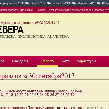
веродвинске +20°C
Онеге +20°C
Вельске +21°C
Мирном +20°C
Шенк
им пропасть «Воднику»
Cutlet — sh*t. Роскачество раскритиковало с десяток бурге
 Мухоморовых,четверг, 06.08.2026 13:17
ГЕЛЬСКА, ПУБЛИЦИСТИКА, АНАЛИТИКА
ура
Скандалы
Новости
Фото
К
а
р
и
к
а
т
у
р
ы
ериалов за30сентября2017
юнь
июль
август
сентябрь
октябрь
ноябрь
декабрь
16
17
18
19
20
21
22
23
24
25
26
27
28
29
30
рк аттракционов «Потешный двор» закрывает сезон
30.09.2017 15:11